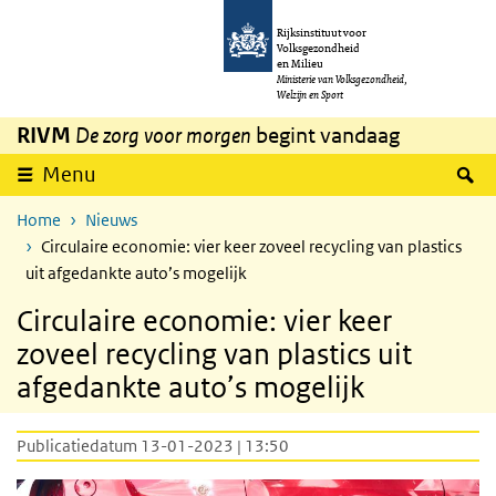
Overslaan en naar de inhoud gaan
Direct naar de hoofdnavigatie
Rijksinstituut voor
Volksgezondheid
en Milieu
Ministerie van Volksgezondheid,
Welzijn en Sport
RIVM
De zorg voor morgen
begint vandaag
Z
Menu
Home
Nieuws
Circulaire economie: vier keer zoveel recycling van plastics
uit afgedankte auto’s mogelijk
Circulaire economie: vier keer
zoveel recycling van plastics uit
afgedankte auto’s mogelijk
Publicatiedatum 13-01-2023 | 13:50