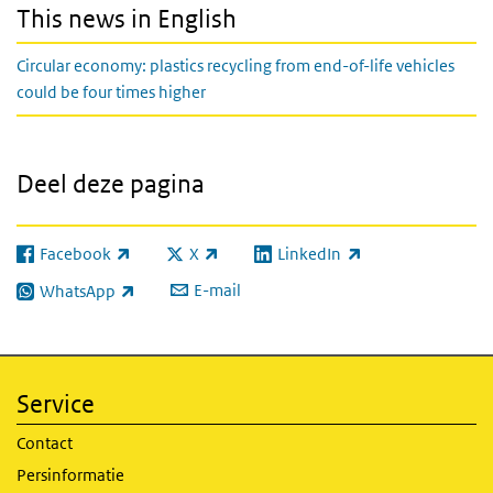
This news in English
Circular economy: plastics recycling from end-of-life vehicles
could be four times higher
Deel deze pagina
Facebook
X
LinkedIn
(externe link)
(externe link)
(externe link)
E-mail
WhatsApp
(externe link)
Service
Contact
Persinformatie