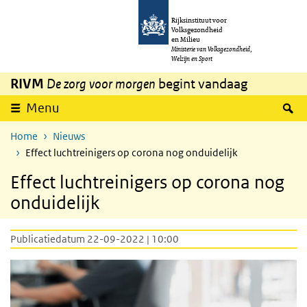
Overslaan en naar de inhoud gaan
Direct naar de hoofdnavigatie
Rijksinstituut voor
Volksgezondheid
en Milieu
Ministerie van Volksgezondheid,
Welzijn en Sport
RIVM
De zorg voor morgen
begint vandaag
Z
Menu
Home
Nieuws
Effect luchtreinigers op corona nog onduidelijk
Effect luchtreinigers op corona nog
onduidelijk
Publicatiedatum 22-09-2022 | 10:00