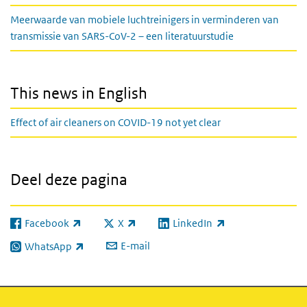
Meerwaarde van mobiele luchtreinigers in verminderen van
transmissie van SARS-CoV-2 – een literatuurstudie
This news in English
Effect of air cleaners on COVID-19 not yet clear
Deel deze pagina
Facebook
X
LinkedIn
(externe link)
(externe link)
(externe link)
E-mail
WhatsApp
(externe link)