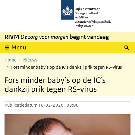
Overslaan en naar de inhoud gaan
Direct naar de hoofdnavigatie
Rijksinstituut voor
Volksgezondheid
en Milieu
Ministerie van Volksgezondheid,
Welzijn en Sport
RIVM
De zorg voor morgen
begint vandaag
Z
Menu
Home
Nieuws
Fors minder baby’s op de IC’s dankzij prik tegen RS-virus
Fors minder baby’s op de IC’s
dankzij prik tegen RS-virus
Publicatiedatum 16-02-2026 | 08:00