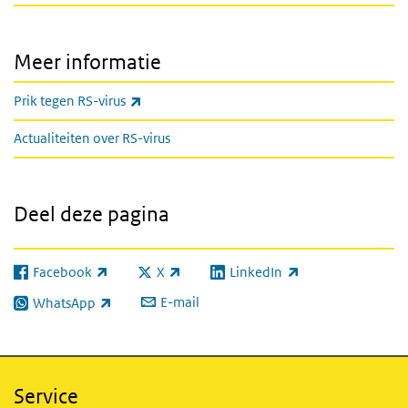
Meer informatie
(externe link)
Prik tegen RS-virus
Actualiteiten over RS-virus
Deel deze pagina
Facebook
X
LinkedIn
(externe link)
(externe link)
(externe link)
E-mail
WhatsApp
(externe link)
Service