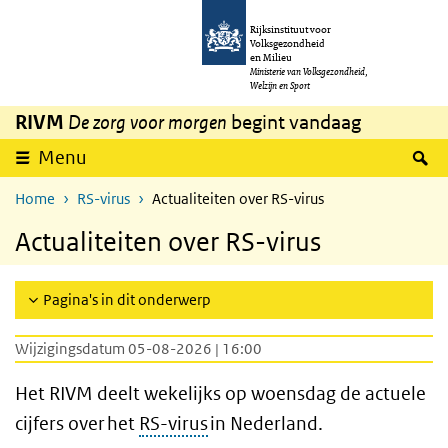
Overslaan en naar de inhoud gaan
Direct naar de hoofdnavigatie
Rijksinstituut voor
Volksgezondheid
en Milieu
Ministerie van Volksgezondheid,
Welzijn en Sport
RIVM
De zorg voor morgen
begint vandaag
Z
Menu
Home
RS-virus
Actualiteiten over RS-virus
Actualiteiten over RS-virus
Pagina's in dit onderwerp
Wijzigingsdatum 05-08-2026 | 16:00
Het RIVM deelt wekelijks op woensdag de actuele
cijfers over het
RS-virus
in Nederland.