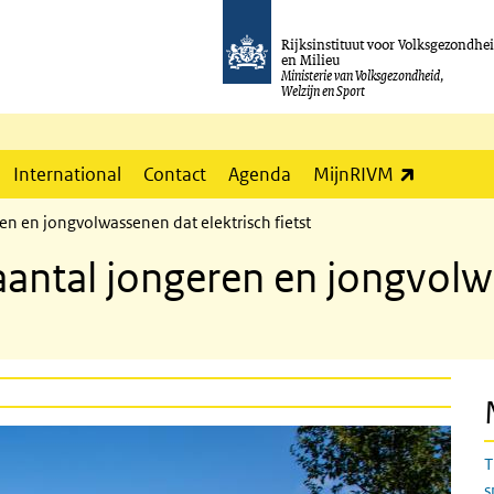
Rijksinstituut voor Volksgezondhe
en Milieu
Ministerie van Volksgezondheid,
Welzijn en Sport
(externe l
International
Contact
Agenda
MijnRIVM
ren en jongvolwassenen dat elektrisch fietst
 aantal jongeren en jongvolw
T
s