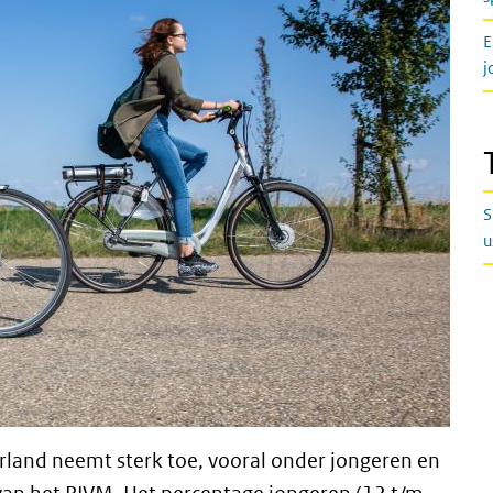
E
j
S
u
erland neemt sterk toe, vooral onder jongeren en