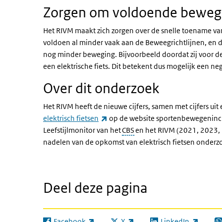
Zorgen om voldoende bewe
Het RIVM maakt zich zorgen over de snelle toename van 
voldoen al minder vaak aan de Beweegrichtlijnen, en doo
nog minder beweging. Bijvoorbeeld doordat zij voor de
een elektrische fiets. Dit betekent dus mogelijk een 
Over dit onderzoek
Het RIVM heeft de nieuwe cijfers, samen met cijfers ui
(externe link)
elektrisch fietsen
op de website sportenbewegenincijf
Leefstijlmonitor van het
CBS
en het RIVM (2021, 2023, 
nadelen van de opkomst van elektrisch fietsen onderz
Deel deze pagina
Facebook
X
LinkedIn