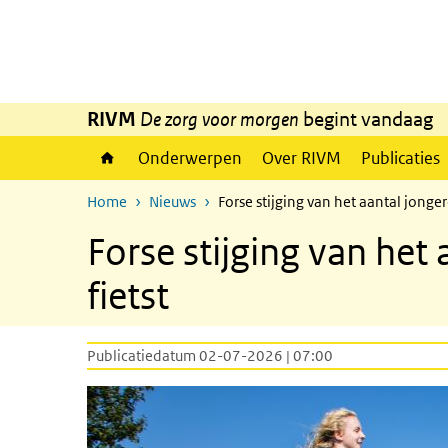
Overslaan en naar de inhoud gaan
Direct naar de hoofdnavigatie
RIVM
De zorg voor morgen
begint vandaag
Onderwerpen
Over RIVM
Publicaties
Home
Nieuws
Forse stijging van het aantal jonge
Forse stijging van het
fietst
Publicatiedatum 02-07-2026 | 07:00