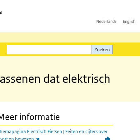
id
Nederlands
English
Zoeken
ink)
Zoeken
assenen dat elektrisch
Meer informatie
hemapagina Electrisch Fietsen | Feiten en cijfers over
(externe link)
port en bewegen