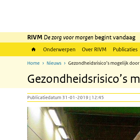
Overslaan en naar de inhoud gaan
Direct naar de hoofdnavigatie
RIVM
De zorg voor morgen
begint vandaag
Onderwerpen
Over RIVM
Publicaties
Home
Nieuws
Gezondheidsrisico’s mogelijk doo
Gezondheidsrisico’s m
Publicatiedatum 31-01-2019 | 12:45