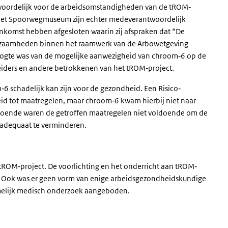
twoordelijk voor de arbeidsomstandigheden van de tROM‐
het Spoorwegmuseum zijn echter medeverantwoordelijk
komst hebben afgesloten waarin zij afspraken dat “De
erkzaamheden binnen het raamwerk van de Arbowetgeving
oogte was van de mogelijke aanwezigheid van chroom‐6 op de
eleiders en andere betrokkenen van het tROM‐project.
6 schadelijk kan zijn voor de gezondheid. Een Risico‐
leid tot maatregelen, maar chroom‐6 kwam hierbij niet naar
odoende waren de getroffen maatregelen niet voldoende om de
 adequaat te verminderen.
tROM‐project. De voorlichting en het onderricht aan tROM‐
. Ook was er geen vorm van enige arbeidsgezondheidskundige
amelijk medisch onderzoek aangeboden.