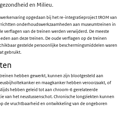
sgezondheid en Milieu.
rkervaring opgedaan bij het re-integratieproject tROM van
 verrichtten onderhoudswerkzaamheden aan museumtreinen in
e verflagen van de treinen werden verwijderd. De meeste
eden aan deze treinen. De oude verflagen op de treinen
chikbaar gestelde persoonlijke beschermingsmiddelen waren
at gebruikt.
cten
 treinen hebben gewerkt, kunnen zijn blootgesteld aan
 neusbijholtekanker en maagkanker hebben veroorzaakt, of
stijds hebben geleid tot aan chroom-6 gerelateerde
atie van het neustussenschot. Chronische longziekten kunnen
n op de vruchtbaarheid en ontwikkeling van de ongeboren