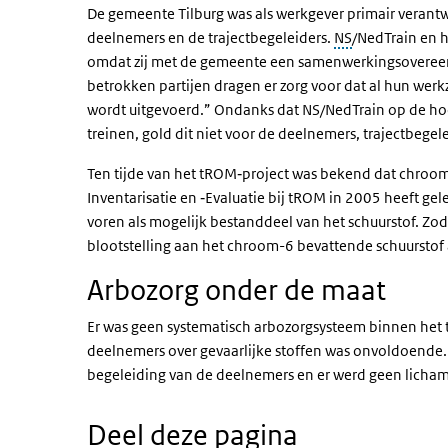
De gemeente Tilburg was als werkgever primair veran
deelnemers en de trajectbegeleiders.
NS
/NedTrain en 
omdat zij met de gemeente een samenwerkingsovereen
betrokken partijen dragen er zorg voor dat al hun w
wordt uitgevoerd.” Ondanks dat NS/NedTrain op de h
treinen, gold dit niet voor de deelnemers, trajectbeg
Ten tijde van het tROM‐project was bekend dat chroom‐
Inventarisatie en ‐Evaluatie bij tROM in 2005 heeft ge
voren als mogelijk bestanddeel van het schuurstof. Z
blootstelling aan het chroom-6 bevattende schuurstof
Arbozorg onder de maat
Er was geen systematisch arbozorgsysteem binnen het 
deelnemers over gevaarlijke stoffen was onvoldoende
begeleiding van de deelnemers en er werd geen lich
Deel deze pagina