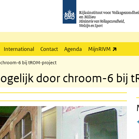
Rijksinstituut voor Volksgezondhe
en Milieu
Ministerie van Volksgezondheid,
Welzijn en Sport
(externe l
International
Contact
Agenda
MijnRIVM
r chroom-6 bij tROM-project
ogelijk door chroom-6 bij 