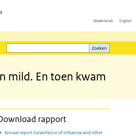
id
Nederlands
English
Zoeken
ink)
Zoeken
en mild. En toen kwam
Download rapport
Annual report Surveillance of influenza and other