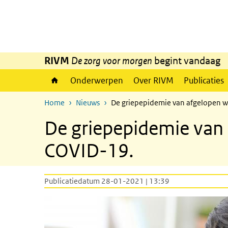
Overslaan en naar de inhoud gaan
Direct naar de hoofdnavigatie
RIVM
De zorg voor morgen
begint vandaag
Onderwerpen
Over RIVM
Publicaties
Home
Nieuws
De griepepidemie van afgelopen w
De griepepidemie van 
COVID-19.
Publicatiedatum 28-01-2021 | 13:39