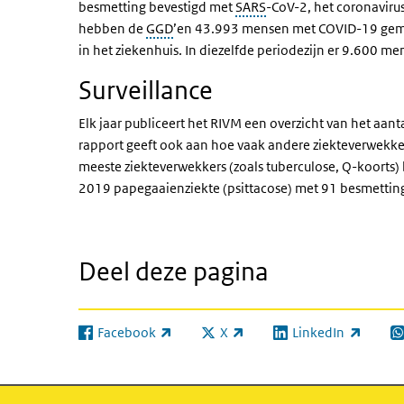
besmetting bevestigd met
SARS
-CoV-2, het coronaviru
hebben de
GGD
’en 43.993 mensen met COVID-19 gem
in het ziekenhuis. In diezelfde periodezijn er 9.600 
Surveillance
Elk jaar publiceert het RIVM een overzicht van het aant
rapport geeft ook aan hoe vaak andere ziekteverwekk
meeste ziekteverwekkers (zoals tuberculose, Q-koorts) b
2019 papegaaienziekte (psittacose) met 91 besmetting
Deel deze pagina
Facebook
X
LinkedIn
(externe link)
(externe link)
(externe link)
(e