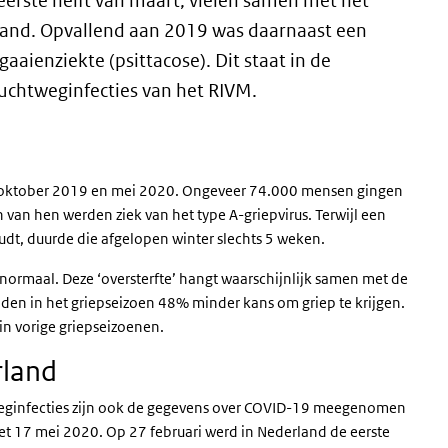
eerste helft van maart, vielen samen met het
and. Opvallend aan 2019 was daarnaast een
gaaienziekte (psittacose). Dit staat in de
luchtweginfecties van het RIVM.
 oktober 2019 en mei 2020. Ongeveer 74.000 mensen gingen
 van hen werden ziek van het type A-griepvirus. Terwijl een
t, duurde die afgelopen winter slechts 5 weken.
ormaal. Deze ‘oversterfte’ hangt waarschijnlijk samen met de
den in het griepseizoen 48% minder kans om griep te krijgen.
 in vorige griepseizoenen.
rland
htweginfecties zijn ook de gegevens over COVID-19 meegenomen
met 17 mei 2020. Op 27 februari werd in Nederland de eerste