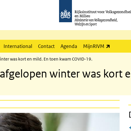
Rijksinstituut voor Volksgezondhe
en Milieu
Ministerie van Volksgezondheid,
Welzijn en Sport
(externe l
International
Contact
Agenda
MijnRIVM
inter was kort en mild. En toen kwam COVID-19.
afgelopen winter was kort 