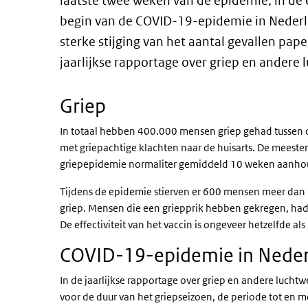
laatste twee weken van de epidemie, in de 
begin van de COVID-19-epidemie in Nederl
sterke stijging van het aantal gevallen pape
jaarlijkse rapportage over griep en andere 
Griep
In totaal hebben 400.000 mensen griep gehad tussen
met griepachtige klachten naar de huisarts. De meesten
griepepidemie normaliter gemiddeld 10 weken aanhoud
Tijdens de epidemie stierven er 600 mensen meer dan n
griep. Mensen die een griepprik hebben gekregen, had
De effectiviteit van het vaccin is ongeveer hetzelfde als
COVID-19-epidemie in Nede
In de jaarlijkse rapportage over griep en andere luc
voor de duur van het griepseizoen, de periode tot en 