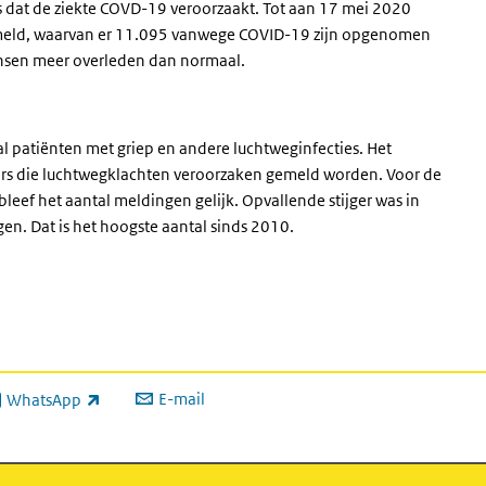
s dat de ziekte COVD-19 veroorzaakt. Tot aan 17 mei 2020
eld, waarvan er 11.095 vanwege COVID-19 zijn opgenomen
mensen meer overleden dan normaal.
al patiënten met griep en andere luchtweginfecties. Het
ers die luchtwegklachten veroorzaken gemeld worden. Voor de
leef het aantal meldingen gelijk. Opvallende stijger was in
en. Dat is het hoogste aantal sinds 2010.
E-mail
WhatsApp
xterne link)