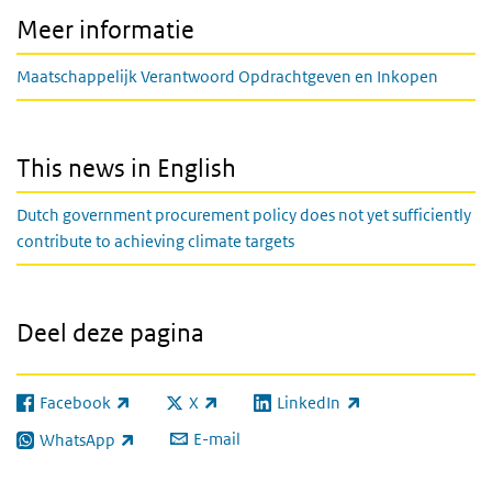
Meer informatie
Maatschappelijk Verantwoord Opdrachtgeven en Inkopen
This news in English
Dutch government procurement policy does not yet sufficiently
contribute to achieving climate targets
Deel deze pagina
Facebook
X
LinkedIn
(externe link)
(externe link)
(externe link)
E-mail
WhatsApp
(externe link)