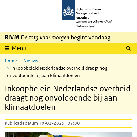
Overslaan en naar de inhoud gaan
Direct naar de hoofdnavigatie
Rijksinstituut voor
Volksgezondheid
en Milieu
Ministerie van Volksgezondheid,
Welzijn en Sport
RIVM
De zorg voor morgen
begint vandaag
Z
Menu
Home
Nieuws
Inkoopbeleid Nederlandse overheid draagt nog
onvoldoende bij aan klimaatdoelen
Inkoopbeleid Nederlandse overheid
draagt nog onvoldoende bij aan
klimaatdoelen
Publicatiedatum 10-02-2025 | 07:00