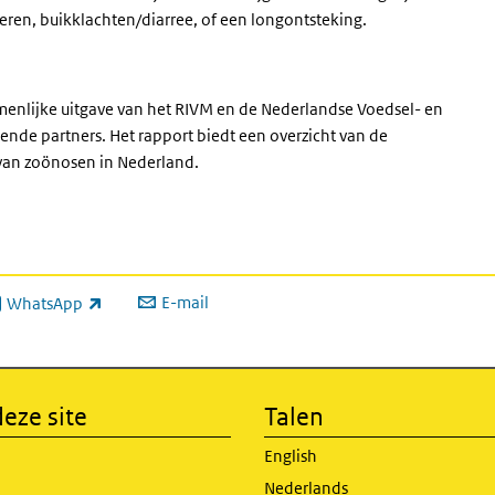
eren, buikklachten/diarree, of een longontsteking.
amenlijke uitgave van het RIVM en de Nederlandse Voedsel- en
nde partners. Het rapport biedt een overzicht van de
 van zoönosen in Nederland.
E-mail
WhatsApp
xterne link)
eze site
Talen
English
Nederlands