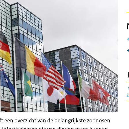
I
Z
t een overzicht van de belangrijkste zoönosen