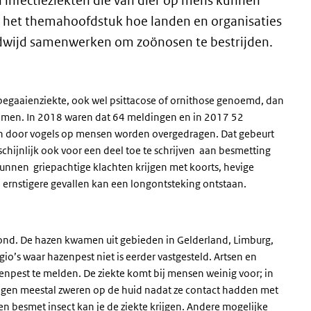
 infectieziekten die van dier op mens kunnen
t het themahoofdstuk hoe landen en organisaties
ldwijd samenwerken om zoönosen te bestrijden.
gaaienziekte, ook wel psittacose of ornithose genoemd, dan
ekomen. In 2018 waren dat 64 meldingen en in 2017 52
an door vogels op mensen worden overgedragen. Dat gebeurt
chijnlijk ook voor een deel toe te schrijven aan besmetting
kunnen griepachtige klachten krijgen met koorts, hevige
In ernstigere gevallen kan een longontsteking ontstaan.
oond. De hazen kwamen uit gebieden in Gelderland, Limburg,
egio’s waar hazenpest niet is eerder vastgesteld. Artsen en
enpest te melden. De ziekte komt bij mensen weinig voor; in
gen meestal zweren op de huid nadat ze contact hadden met
n besmet insect kan je de ziekte krijgen. Andere mogelijke