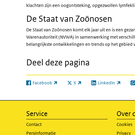
klachten zijn een oogontsteking, opgezwollen lymfekli
De Staat van Zoönosen
De Staat van Zoönosen komt elk jaar uit en is een gez
Warenautoriteit (NVWA) in samenwerking met verschille
belangrijkste ontwikkelingen en trends op het gebied
Deel deze pagina
Facebook
X
LinkedIn
(externe link)
(externe link)
(externe link)
(e
Service
Over d
Contact
Cookies
Persinformatie
Privacy