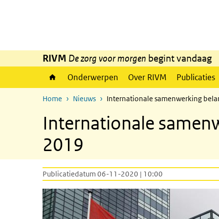
Overslaan en naar de inhoud gaan
Direct naar de hoofdnavigatie
RIVM
De zorg voor morgen
begint vandaag
Onderwerpen
Over RIVM
Publicaties
Home
Nieuws
Internationale samenwerking bela
Internationale samenw
2019
Publicatiedatum 06-11-2020 | 10:00