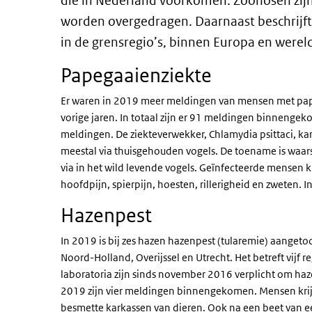
die in Nederland voorkomen. Zoönosen zijn
worden overgedragen. Daarnaast beschrijf
in de grensregio’s, binnen Europa en were
Papegaaienziekte
Er waren in 2019 meer meldingen van mensen met pape
vorige jaren. In totaal zijn er 91 meldingen binneng
meldingen. De ziekteverwekker, Chlamydia psittaci, k
meestal via thuisgehouden vogels. De toename is waars
via in het wild levende vogels. Geïnfecteerde mensen 
hoofdpijn, spierpijn, hoesten, rillerigheid en zweten. 
Hazenpest
In 2019 is bij zes hazen hazenpest (tularemie) aanget
Noord-Holland, Overijssel en Utrecht. Het betreft vijf r
laboratoria zijn sinds november 2016 verplicht om haz
2019 zijn vier meldingen binnengekomen. Mensen krij
besmette karkassen van dieren. Ook na een beet van ee