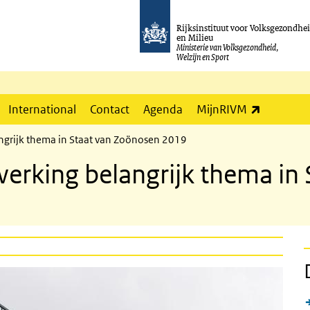
Rijksinstituut voor Volksgezondhe
en Milieu
Ministerie van Volksgezondheid,
Welzijn en Sport
(externe l
International
Contact
Agenda
MijnRIVM
ngrijk thema in Staat van Zoönosen 2019
erking belangrijk thema in