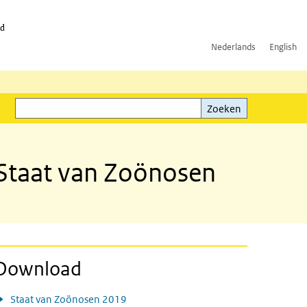
id
Nederlands
English
Zoeken
ink)
Zoeken
 Staat van Zoönosen
Download
Staat van Zoönosen 2019