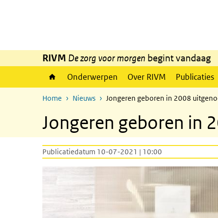
Overslaan en naar de inhoud gaan
Direct naar de hoofdnavigatie
RIVM
De zorg voor morgen
begint vandaag
Onderwerpen
Over RIVM
Publicaties
Home
Nieuws
Jongeren geboren in 2008 uitgeno
Jongeren geboren in 2
Publicatiedatum 10-07-2021 | 10:00