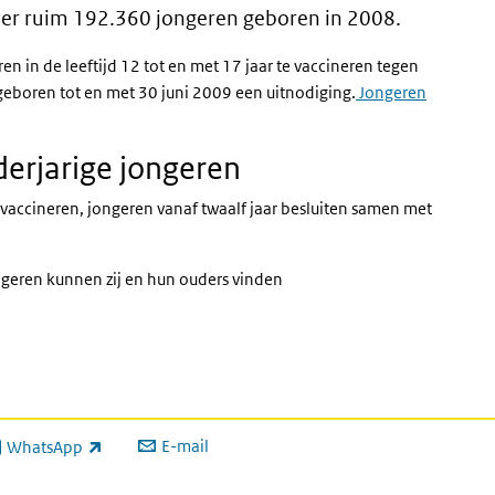
jn er ruim 192.360 jongeren geboren in 2008.
nk)
ren in de leeftijd 12 tot en met 17 jaar te vaccineren tegen
eboren tot en met 30 juni 2009 een uitnodiging.
Jongeren
erjarige jongeren
n vaccineren, jongeren vanaf twaalf jaar besluiten samen met
ngeren kunnen zij en hun ouders vinden
E-mail
WhatsApp
xterne link)