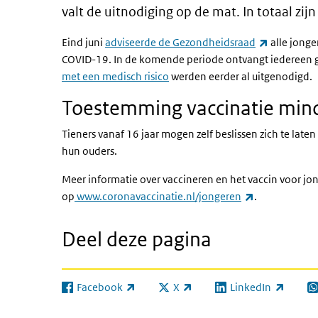
valt de uitnodiging op de mat. In totaal zi
(externe li
Eind juni
adviseerde de Gezondheidsraad
alle jonge
COVID-19. In de komende periode ontvangt iedereen g
met een medisch risico
werden eerder al uitgenodigd.
Toestemming vaccinatie mind
Tieners vanaf 16 jaar mogen zelf beslissen zich te late
hun ouders.
Meer informatie over vaccineren en het vaccin voor jo
(externe link)
op
www.coronavaccinatie.nl/jongeren
.
Deel deze pagina
Facebook
X
LinkedIn
(externe link)
(externe link)
(externe link)
(e