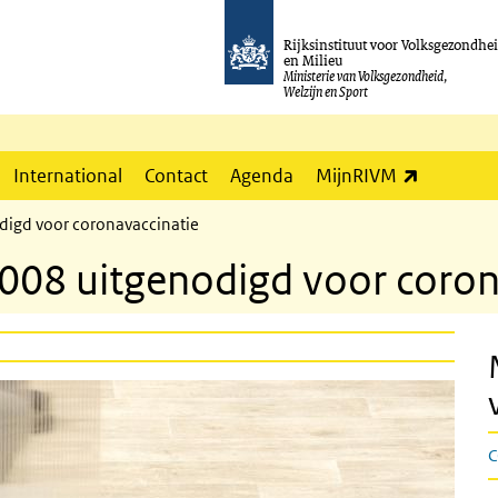
Rijksinstituut voor Volksgezondhe
en Milieu
Ministerie van Volksgezondheid,
Welzijn en Sport
(externe l
International
Contact
Agenda
MijnRIVM
digd voor coronavaccinatie
008 uitgenodigd voor coron
C