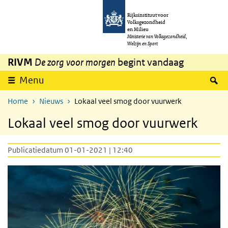
Overslaan en naar de inhoud gaan
Direct naar de hoofdnavigatie
Rijksinstituut voor
Volksgezondheid
en Milieu
Ministerie van Volksgezondheid,
Welzijn en Sport
RIVM
De zorg voor morgen
begint vandaag
Z
Menu
Home
Nieuws
Lokaal veel smog door vuurwerk
Lokaal veel smog door vuurwerk
Publicatiedatum 01-01-2021 | 12:40