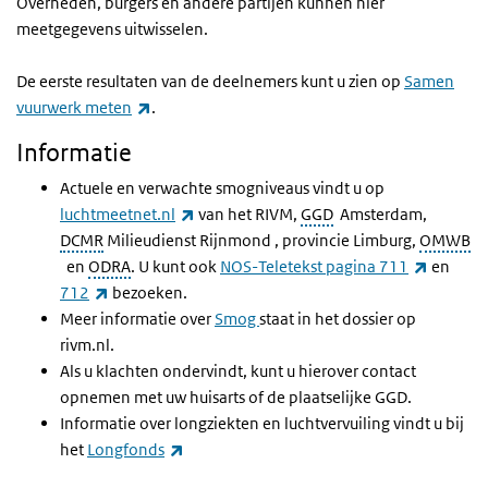
Overheden, burgers en andere partijen kunnen hier
meetgegevens uitwisselen.
De eerste resultaten van de deelnemers kunt u zien op
Samen
(externe link)
vuurwerk meten
.
Informatie
Actuele en verwachte smogniveaus vindt u op
(externe link)
luchtmeetnet.nl
van het RIVM,
GGD
Amsterdam,
DCMR
Milieudienst Rijnmond , provincie Limburg,
OMWB
(externe
en
ODRA
. U kunt ook
NOS-Teletekst pagina 711
en
(externe link)
712
bezoeken.
Meer informatie over
Smog
staat in het dossier op
rivm.nl.
Als u klachten ondervindt, kunt u hierover contact
opnemen met uw huisarts of de plaatselijke GGD.
Informatie over longziekten en luchtvervuiling vindt u bij
(externe link)
het
Longfonds