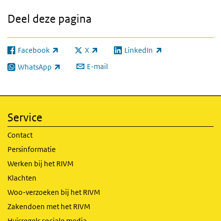
Deel deze pagina
Facebook
X
LinkedIn
(externe link)
(externe link)
(externe link)
E-mail
WhatsApp
(externe link)
Service
Contact
Persinformatie
Werken bij het RIVM
Klachten
Woo-verzoeken bij het RIVM
Zakendoen met het RIVM
Huisregels sociale media