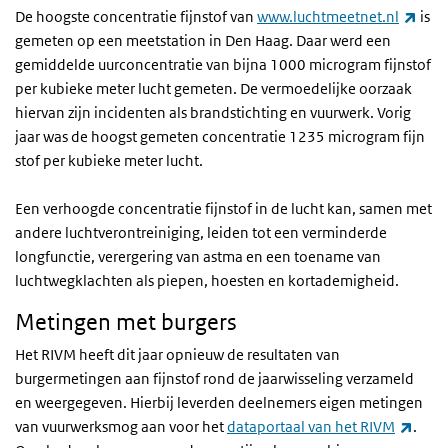
(exte
De hoogste concentratie fijnstof van
www.luchtmeetnet.nl
is
gemeten op een meetstation in Den Haag. Daar werd een
gemiddelde uurconcentratie van bijna 1000 microgram fijnstof
per kubieke meter lucht gemeten. De vermoedelijke oorzaak
hiervan zijn incidenten als brandstichting en vuurwerk. Vorig
jaar was de hoogst gemeten concentratie 1235 microgram fijn
stof per kubieke meter lucht.
Een verhoogde concentratie fijnstof in de lucht kan, samen met
andere luchtverontreiniging, leiden tot een verminderde
longfunctie, verergering van astma en een toename van
luchtwegklachten als piepen, hoesten en kortademigheid.
Metingen met burgers
Het RIVM heeft dit jaar opnieuw de resultaten van
burgermetingen aan fijnstof rond de jaarwisseling verzameld
en weergegeven. Hierbij leverden deelnemers eigen metingen
(exte
van vuurwerksmog aan voor het
dataportaal van het RIVM
.