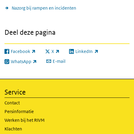
Nazorg bij rampen en incidenten
Deel deze pagina
Facebook
X
LinkedIn
(externe link)
(externe link)
(externe link)
E-mail
WhatsApp
(externe link)
Service
Contact
Persinformatie
Werken bij het RIVM
Klachten