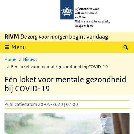
Overslaan en naar de inhoud gaan
Direct naar de hoofdnavigatie
Rijksinstituut voor
Volksgezondheid
en Milieu
Ministerie van Volksgezondheid,
Welzijn en Sport
RIVM
De zorg voor morgen
begint vandaag
Z
Menu
Home
Nieuws
Eén loket voor mentale gezondheid bij COVID-19
Eén loket voor mentale gezondheid
bij COVID-19
Publicatiedatum 20-05-2020 | 07:00