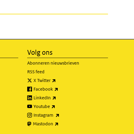
Volg ons
Abonneren nieuwsbrieven
RSS feed
(externe link)
X Twitter
(externe link)
Facebook
(externe link)
LinkedIn
(externe link)
Youtube
(externe link)
Instagram
(externe link)
Mastodon