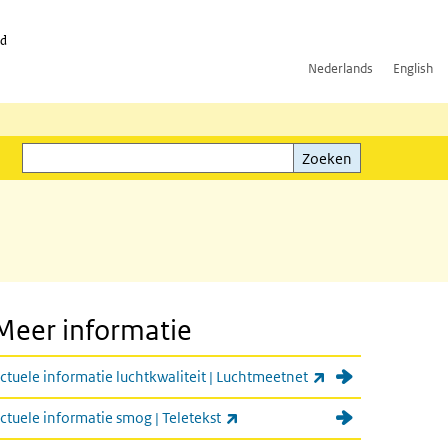
id
Nederlands
English
Zoeken
ink)
Zoeken
Meer informatie
(externe link)
ctuele informatie luchtkwaliteit | Luchtmeetnet
(externe link)
ctuele informatie smog | Teletekst