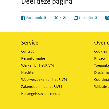
Deel deze pagina
Facebook
X
LinkedIn
(externe link)
(externe link)
(externe link)
(e
Service
Over d
Contact
Cookies
Persinformatie
Privacy
Werken bij het RIVM
Toeganke
Klachten
Disclaime
Woo-verzoeken bij het RIVM
Coordinat
Zakendoen met het RIVM
Website 
Huisregels sociale media