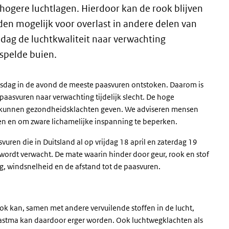
ogere luchtlagen. Hierdoor kan de rook blijven
n mogelijk voor overlast in andere delen van
ag de luchtkwaliteit naar verwachting
spelde buien.
asdag in de avond de meeste paasvuren ontstoken. Daarom is
aasvuren naar verwachting tijdelijk slecht. De hoge
en kunnen gezondheidsklachten geven. We adviseren mensen
en en om zware lichamelijke inspanning te beperken.
ren die in Duitsland al op vrijdag 18 april en zaterdag 19
wordt verwacht. De mate waarin hinder door geur, rook en stof
g, windsnelheid en de afstand tot de paasvuren.
ook kan, samen met andere vervuilende stoffen in de lucht,
s astma kan daardoor erger worden. Ook luchtwegklachten als