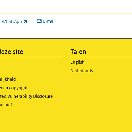
E-mail
WhatsApp
xterne link)
eze site
Talen
English
Nederlands
lijkheid
r en copyright
ed Vulnerability Disclosure
archief