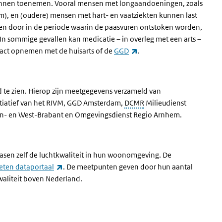
nnen toenemen. Vooral mensen met longaandoeningen, zoals
), en (oudere) mensen met hart- en vaatziekten kunnen last
n door in de periode waarin de paasvuren ontstoken worden,
 In sommige gevallen kan medicatie – in overleg met een arts –
(externe link)
ct opnemen met de huisarts of de
GGD
.
nd te zien. Hierop zijn meetgegevens verzameld van
nitiatief van het RIVM, GGD Amsterdam,
DCMR
Milieudienst
n- en West-Brabant en Omgevingsdienst Regio Arnhem.
asen zelf de luchtkwaliteit in hun woonomgeving. De
(externe link)
ten dataportaal
. De meetpunten geven door hun aantal
waliteit boven Nederland.