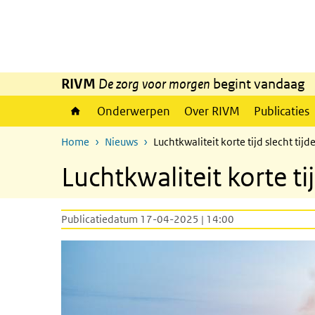
Overslaan en naar de inhoud gaan
Direct naar de hoofdnavigatie
RIVM
De zorg voor morgen
begint vandaag
Onderwerpen
Over RIVM
Publicaties
Home
Nieuws
Luchtkwaliteit korte tijd slecht tij
Luchtkwaliteit korte ti
Publicatiedatum 17-04-2025 | 14:00