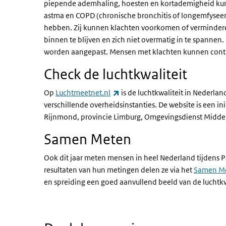
piepende ademhaling, hoesten en kortademigheid ku
astma en COPD (chronische bronchitis of longemfyseem
hebben. Zij kunnen klachten voorkomen of vermindere
binnen te blijven en zich niet overmatig in te spannen.
worden aangepast. Mensen met klachten kunnen conta
Check de luchtkwaliteit
(externe link)
Op
Luchtmeetnet.nl
is de luchtkwaliteit in Nederla
verschillende overheidsinstanties. De website is een i
Rijnmond, provincie Limburg, Omgevingsdienst Midde
Samen Meten
Ook dit jaar meten mensen in heel Nederland tijdens P
resultaten van hun metingen delen ze via het
Samen Me
en spreiding een goed aanvullend beeld van de luchtk