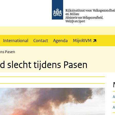
Rijksinstituut voor Volksgezondhe
en Milieu
Ministerie van Volksgezondheid,
Welzijn en Sport
(externe l
International
Contact
Agenda
MijnRIVM
dens Pasen
jd slecht tijdens Pasen
A
A