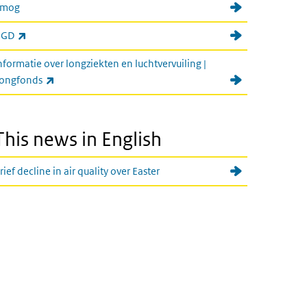
Smog
(externe link)
GGD
nformatie over longziekten en luchtvervuiling |
(externe link)
ongfonds
This news in English
rief decline in air quality over Easter