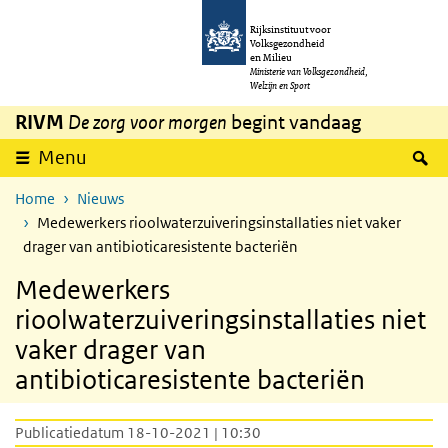
Overslaan en naar de inhoud gaan
Direct naar de hoofdnavigatie
Rijksinstituut voor
Volksgezondheid
en Milieu
Ministerie van Volksgezondheid,
Welzijn en Sport
RIVM
De zorg voor morgen
begint vandaag
Z
Menu
Home
Nieuws
Medewerkers rioolwaterzuiveringsinstallaties niet vaker
drager van antibioticaresistente bacteriën
Medewerkers
rioolwaterzuiveringsinstallaties niet
vaker drager van
antibioticaresistente bacteriën
Publicatiedatum 18-10-2021 | 10:30