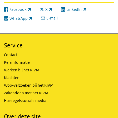
Facebook
X
LinkedIn
(externe link)
(externe link)
(externe link)
E-mail
WhatsApp
(externe link)
Service
Contact
Persinformatie
Werken bij het RIVM
Klachten
Woo-verzoeken bij het RIVM
Zakendoen met het RIVM
Huisregels sociale media
Over deze site