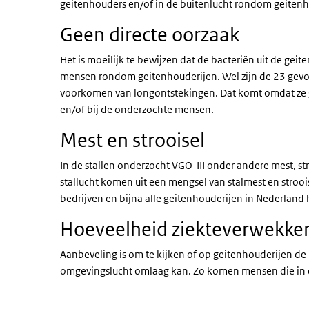
geitenhouders en/of in de buitenlucht rondom geitenh
Geen directe oorzaak
Het is moeilijk te bewijzen dat de bacteriën uit de geit
mensen rondom geitenhouderijen. Wel zijn de 23 gevon
voorkomen van longontstekingen. Dat komt omdat ze ge
en/of bij de onderzochte mensen.
Mest en strooisel
In de stallen onderzocht VGO-III onder andere mest, stro
stallucht komen uit een mengsel van stalmest en stroois
bedrijven en bijna alle geitenhouderijen in Nederlan
Hoeveelheid ziekteverwekker
Aanbeveling is om te kijken of op geitenhouderijen de 
omgevingslucht omlaag kan. Zo komen mensen die in d