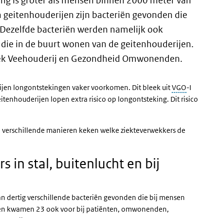
ing is groter als mensen binnen 2000 meter van
n geitenhouderijen zijn bacteriën gevonden die
 Dezelfde bacteriën werden namelijk ook
die in de buurt wonen van de geitenhouderijen.
zoek Veehouderij en Gezondheid Omwonenden.
ijen longontstekingen vaker voorkomen. Dit bleek uit
VGO
-I
itenhouderijen lopen extra risico op longontsteking. Dit risico
 verschillende manieren keken welke ziekteverwekkers de
 in stal, buitenlucht en bij
an dertig verschillende bacteriën gevonden die bij mensen
iën kwamen 23 ook voor bij patiënten, omwonenden,