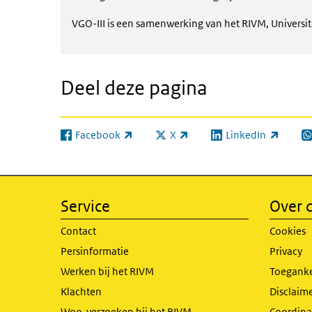
VGO-III is een samenwerking van het RIVM, Universit
Deel deze pagina
Facebook
X
LinkedIn
(externe link)
(externe link)
(externe link)
(e
Service
Over d
Contact
Cookies
Persinformatie
Privacy
Werken bij het RIVM
Toeganke
Klachten
Disclaime
Woo-verzoeken bij het RIVM
Coordinat