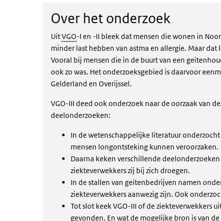
Over het onderzoek
Uit
VGO
-I en -II bleek dat mensen die wonen in Noo
minder last hebben van astma en allergie. Maar dat
Vooral bij mensen die in de buurt van een geitenhou
ook zo was. Het onderzoeksgebied is daarvoor eenma
Gelderland en Overijssel.
VGO-III deed ook onderzoek naar de oorzaak van dez
deelonderzoeken:
In de wetenschappelijke literatuur onderzocht
mensen longontsteking kunnen veroorzaken.
Daarna keken verschillende deelonderzoeken
ziekteverwekkers zij bij zich droegen.
In de stallen van geitenbedrijven namen onder
ziekteverwekkers aanwezig zijn. Ook onderzoch
Tot slot keek VGO-III of de ziekteverwekkers 
gevonden. En wat de mogelijke bron is van de z