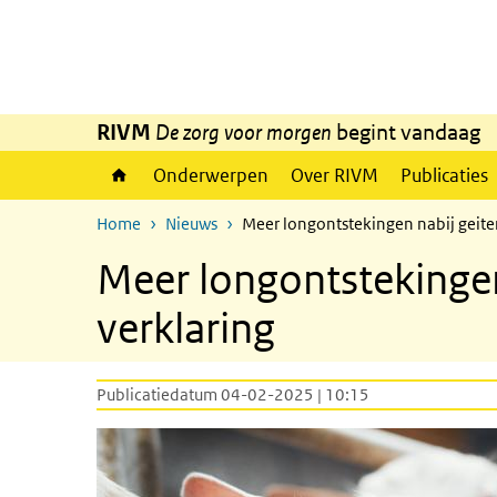
Overslaan en naar de inhoud gaan
Direct naar de hoofdnavigatie
RIVM
De zorg voor morgen
begint vandaag
Onderwerpen
Over RIVM
Publicaties
Home
Nieuws
Meer longontstekingen nabij geite
Meer longontstekingen
verklaring
Publicatiedatum 04-02-2025 | 10:15