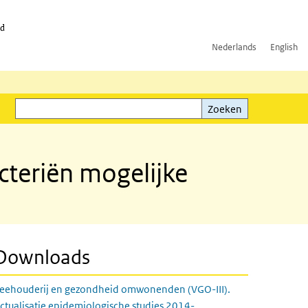
id
Nederlands
English
Zoeken
ink)
Zoeken
cteriën mogelijke
Downloads
eehouderij en gezondheid omwonenden (VGO-III).
ctualisatie epidemiologische studies 2014-