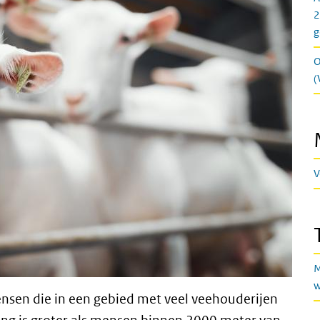
2
g
O
(
V
M
w
nsen die in een gebied met veel veehouderijen