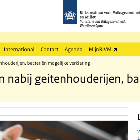
Rijksinstituut voor Volksgezondhe
en Milieu
Ministerie van Volksgezondheid,
Welzijn en Sport
(externe l
International
Contact
Agenda
MijnRIVM
nhouderijen, bacteriën mogelijke verklaring
 nabij geitenhouderijen, ba
V
A