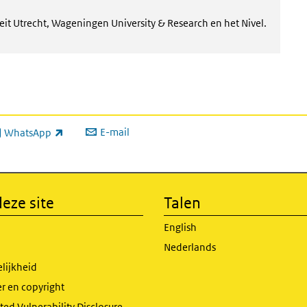
eit Utrecht, Wageningen University & Research en het Nivel.
E-mail
WhatsApp
xterne link)
eze site
Talen
English
Nederlands
lijkheid
r en copyright
ed Vulnerability Disclosure