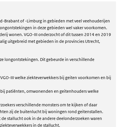
rd-Brabant of -Limburg in gebieden met veel veehouderijen
 longontstekingen in deze gebieden wel vaker voorkomen.
derij wonen. VGO-III onderzocht of dit tussen 2014 en 2019
lig uitgebreid met gebieden in de provincies Utrecht,
e longontstekingen. Dit gebeurde in verschillende
 VGO-III welke ziekteverwekkers bij geiten voorkomen en bij
 bij patiënten, omwonenden en geitenhouders welke
zoekers verschillende monsters om te kijken of daar
ten zij de buitenlucht bij woningen rond geitenstallen.
uit de stallucht ook in de andere deelonderzoeken waren
iekteverwekkers in de stallucht.