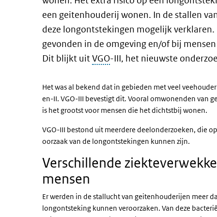
wonen. Het extra risico op een longontstek
een geitenhouderij wonen. In de stallen va
deze longontstekingen mogelijk verklaren.
gevonden in de omgeving en/of bij mensen 
Dit blijkt uit
VGO
-III, het nieuwste onder
Het was al bekend dat in gebieden met veel veehouder
en-II. VGO-III bevestigt dit. Vooral omwonenden van ge
is het grootst voor mensen die het dichtstbij wonen.
VGO-III bestond uit meerdere deelonderzoeken, die op
oorzaak van de longontstekingen kunnen zijn.
Verschillende ziekteverwekkers
mensen
Er werden in de stallucht van geitenhouderijen meer d
longontsteking kunnen veroorzaken. Van deze bacter