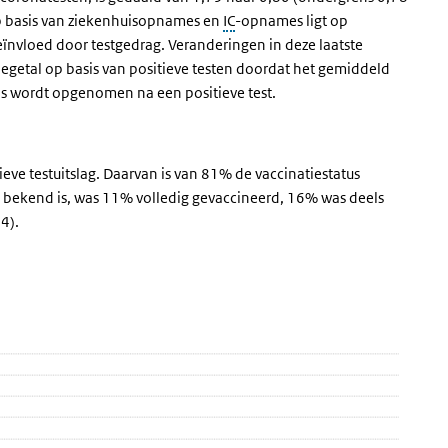
op basis van ziekenhuisopnames en
IC
-opnames ligt op
beïnvloed door testgedrag. Veranderingen in deze laatste
iegetal op basis van positieve testen doordat het gemiddeld
is wordt opgenomen na een positieve test.
eve testuitslag. Daarvan is van 81% de vaccinatiestatus
 bekend is, was 11% volledig gevaccineerd, 16% was deels
4).
rsonen
 gemelde personen
 over en ga naar de datatabel