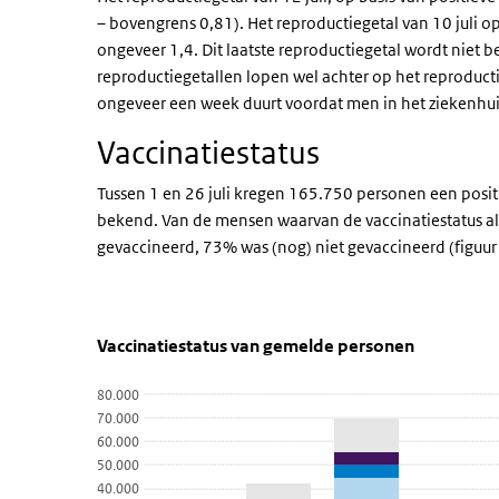
– bovengrens 0,81). Het reproductiegetal van 10 juli 
ongeveer 1,4. Dit laatste reproductiegetal wordt niet 
reproductiegetallen lopen wel achter op het reproduct
ongeveer een week duurt voordat men in het ziekenhu
Vaccinatiestatus
Tussen 1 en 26 juli kregen 165.750 personen een positi
bekend. Van de mensen waarvan de vaccinatiestatus al
gevaccineerd, 73% was (nog) niet gevaccineerd (figuur 
Vaccinatiestatus van gemelde pe
grafiek vaccinatiestatus van
Sla de grafiek 'Vaccinatiestatus van gemelde personen'
Vaccinatiestatus van gemelde personen
Staaf grafiek met 4 reeksen.
80.000
Bekijk als data tabel.
70.000
De grafiek heeft 1 X-as die categories weergeeft.
60.000
50.000
De grafiek heeft 1 Y-as die values weergeeft.
40.000