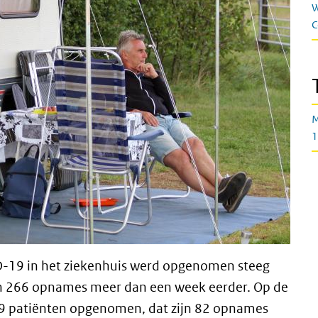
W
C
M
1
D-19 in het ziekenhuis werd opgenomen steeg
n 266 opnames meer dan een week eerder. Op de
9 patiënten opgenomen, dat zijn 82 opnames