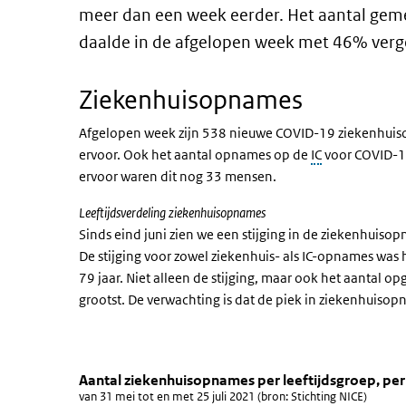
meer dan een week eerder. Het aantal gem
daalde in de afgelopen week met 46% verg
Ziekenhuisopnames
Afgelopen week zijn
538
nieuwe COVID-19 ziekenhuis
ervoor. Ook het aantal opnames op de
IC
voor COVID-1
ervoor waren dit nog 33 mensen.
Leeftijdsverdeling ziekenhuisopnames
Sinds eind juni zien we een stijging in de ziekenhuisop
De stijging voor zowel ziekenhuis- als IC-opnames was 
79 jaar. Niet alleen de stijging, maar ook het aantal
grootst. De verwachting is dat de piek in ziekenhuiso
Aantal ziekenhuisopnames per lee
Aantal nieuwe ziekenhuisop
Sla de grafiek 'Aantal ziekenhuisopnames per leeftijds
Aantal ziekenhuisopnames per leeftijdsgroep, pe
van 31 mei tot en met 25 juli 2021 (bron: Stichting NICE)