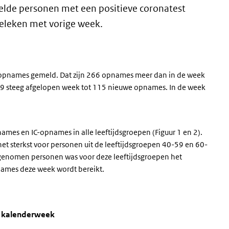
elde personen met een positieve coronatest
eleken met vorige week.
opnames gemeld. Dat zijn 266 opnames meer dan in de week
9 steeg afgelopen week tot 115 nieuwe opnames. In de week
names en IC-opnames in alle leeftijdsgroepen (Figuur 1 en 2).
het sterkst voor personen uit de leeftijdsgroepen 40-59 en 60-
 opgenomen personen was voor deze leeftijdsgroepen het
pnames deze week wordt bereikt.
ftijdsgroep, per kalenderweek
names
groep, per kalenderweek ' over en ga naar de datatabel
r kalenderweek