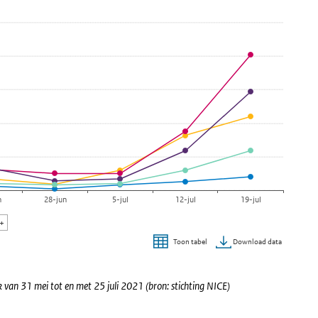
E)
n
28-jun
5-jul
12-jul
19-jul
0+
Download data
Toon tabel
 van 31 mei tot en met 25 juli 2021 (bron: stichting NICE)