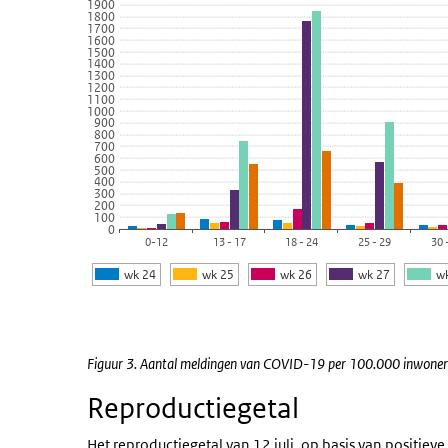
1900
Bekijk als data tabel.
1800
1700
1600
De grafiek heeft 1 X-as die categories weergeeft.
1500
1400
De grafiek heeft 1 Y-as die values weergeeft.
1300
1200
1100
1000
900
800
700
600
500
400
300
200
100
0
0-12
13 - 17
18 - 24
25 - 29
30 
wk 24
wk 25
wk 26
wk 27
w
Einde van interactieve grafiek.
Figuur 3. Aantal meldingen van COVID-19 per 100.000 inwoners 
Reproductiegetal
Het reproductiegetal van 12 juli, op basis van positie