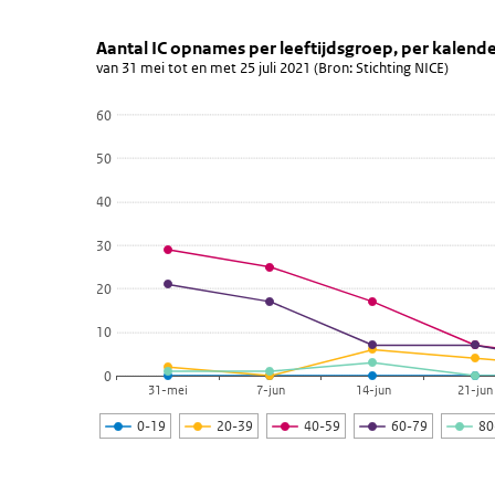
Aantal IC opnames per leeftijdsg
aantal ic's
Sla de grafiek 'Aantal IC opnames per leeftijdsgroep, p
Aantal IC opnames per leeftijdsgroep, per kale
van 31 mei tot en met 25 juli 2021 (Bron: Stichting NICE)
Lijn grafiek met 5 lijnen.
van 31 mei tot en met 25 juli 2021 (Bron: Stichting NIC
60
Bekijk als data tabel.
50
De grafiek heeft 1 X-as die categories weergeeft.
De grafiek heeft 1 Y-as die values weergeeft.
40
30
20
10
0
31-mei
7-jun
14-jun
21-jun
0-19
20-39
40-59
60-79
8
Einde van interactieve grafiek.