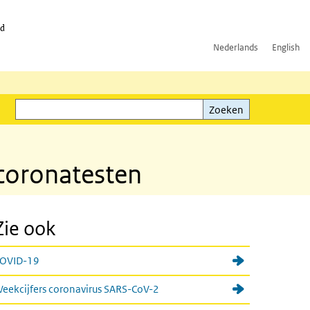
id
Nederlands
English
Zoeken
ink)
Zoeken
 coronatesten
Zie ook
OVID-19
eekcijfers coronavirus SARS-CoV-2