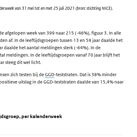
enderweek van 31 mei tot en met 25 juli 2021 (bron: stichting NICE).
de afgelopen week van 399 naar 215 (-46%), figuur 3. In alle
ten af. In de leeftijdsgroepen tussen 13 en 59 jaar daalde het
ar daalde het aantal meldingen sterk (-64%). In de
al meldingen. In de leeftijdsgroepen vanaf 70 jaar blijft het
 steeg dit wel licht.
sen zich testen bij de
GGD
-teststraten. Dat is 38% minder
positieve uitslag in de GGD-teststraten daalde van 15,4% naar
oners, per leeftijdsgroep, per kalenderw
r 100.000 inwoners
 per leeftijdsgroep, per kalenderweek ' over en ga naar de datatabel
ijdsgroep, per kalenderweek