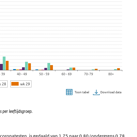
- 39
40 - 49
50 - 59
60 - 69
70-79
80+
k 28
wk 29
Download data
Toon tabel
per leeftijdsgroep.
ve coronatesten, is gedaald van 1,75 naar 0,80 (ondergrens 0,78