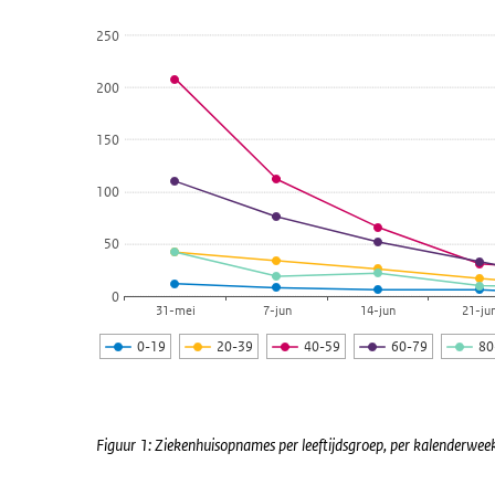
Lijn grafiek met 5 lijnen.
van 31 mei tot en met 25 juli 2021 (bron: Stichting NIC
250
Bekijk als data tabel.
200
De grafiek heeft 1 X-as die categories weergeeft.
De grafiek heeft 1 Y-as die values weergeeft.
150
100
50
0
31-mei
7-jun
14-jun
21-ju
0-19
20-39
40-59
60-79
8
Einde van interactieve grafiek.
Figuur 1: Ziekenhuisopnames per leeftijdsgroep, per kalenderweek