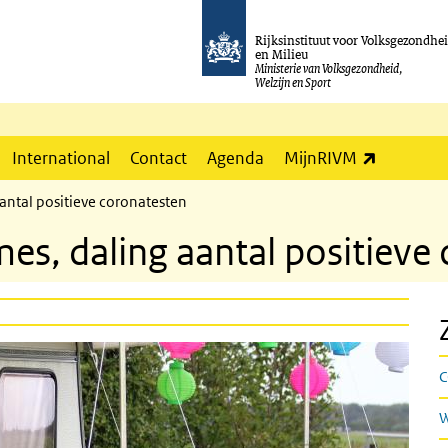
Rijksinstituut voor Volksgezondhe
en Milieu
Ministerie van Volksgezondheid,
Welzijn en Sport
(externe l
International
Contact
Agenda
MijnRIVM
ntal positieve coronatesten
s, daling aantal positieve
C
W