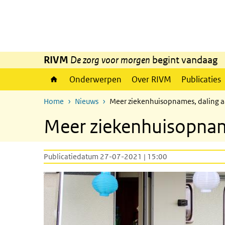
Overslaan en naar de inhoud gaan
Direct naar de hoofdnavigatie
RIVM
De zorg voor morgen
begint vandaag
Onderwerpen
Over RIVM
Publicaties
Home
Nieuws
Meer ziekenhuisopnames, daling aa
Meer ziekenhuisopname
Publicatiedatum 27-07-2021 | 15:00