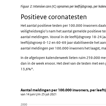
Figuur 2: Intensive care (IC) opnames per leeftijdsgroep, per kal
Positieve coronatesten
Het aantal positieve testen per 100.000 inwoners daal
veiligheidsregio’s nam het aantal gemelde positieve tes
aantal meldingen. Vooral in de leeftijdsgroep 18-24 ja
leeftijdsgroep 0-12 en 60-69 jaar stabiliseerde het aant
aantal meldingen per 100.000 inwoners het laagst, maar
In de afgelopen kalenderweek lieten ruim 259.000 men
dan in de week ervoor. Het deel van de testen met een 
13,6%*.
Aantal meldingen per 100.000 inw
Grafiek aantal meldingen pe
Sla de grafiek 'Aantal meldingen per 100.000 inwoners,
Aantal meldingen per 100.000 inwoners, per leeft
van 14 juni t/m 25 juli 2021
Staaf grafiek met 6 reeksen.
van 14 juni t/m 25 juli 2021
2000