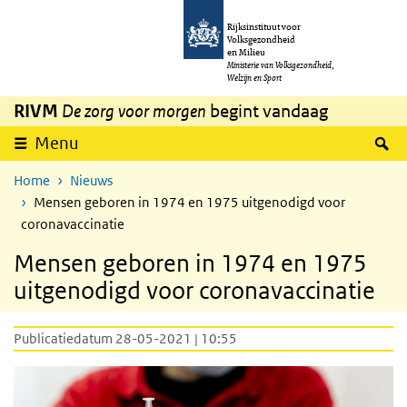
Overslaan en naar de inhoud gaan
Direct naar de hoofdnavigatie
Rijksinstituut voor
Volksgezondheid
en Milieu
Ministerie van Volksgezondheid,
Welzijn en Sport
RIVM
De zorg voor morgen
begint vandaag
Z
Menu
Home
Nieuws
Mensen geboren in 1974 en 1975 uitgenodigd voor
coronavaccinatie
Mensen geboren in 1974 en 1975
uitgenodigd voor coronavaccinatie
Publicatiedatum 28-05-2021 | 10:55