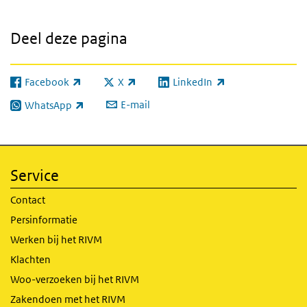
Deel deze pagina
Facebook
X
LinkedIn
(externe link)
(externe link)
(externe link)
E-mail
WhatsApp
(externe link)
Service
Contact
Persinformatie
Werken bij het RIVM
Klachten
Woo-verzoeken bij het RIVM
Zakendoen met het RIVM