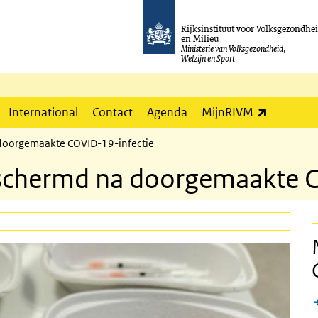
Rijksinstituut voor Volksgezondhe
en Milieu
Ministerie van Volksgezondheid,
Welzijn en Sport
(externe l
International
Contact
Agenda
MijnRIVM
 doorgemaakte COVID-19-infectie
eschermd na doorgemaakte C