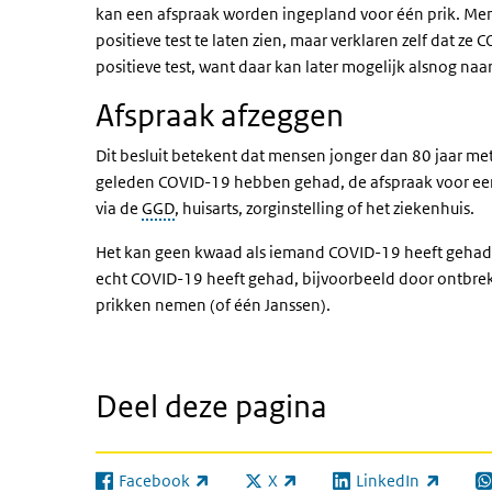
kan een afspraak worden ingepland voor één prik. Me
positieve test te laten zien, maar verklaren zelf dat z
positieve test, want daar kan later mogelijk alsnog na
Afspraak afzeggen
Dit besluit betekent dat mensen jonger dan 80 jaar 
geleden COVID-19 hebben gehad, de afspraak voor een 
via de
GGD
, huisarts, zorginstelling of het ziekenhuis.
Het kan geen kwaad als iemand COVID-19 heeft gehad en 
echt COVID-19 heeft gehad, bijvoorbeeld door ontbrek
prikken nemen (of één Janssen).
Deel deze pagina
Facebook
X
LinkedIn
(externe link)
(externe link)
(externe link)
(e