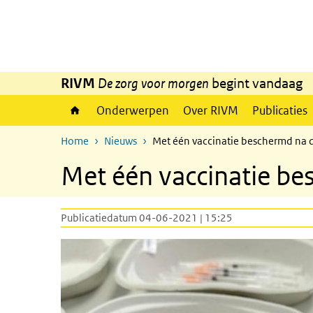
Overslaan en naar de inhoud gaan
Direct naar de hoofdnavigatie
RIVM
De zorg voor morgen
begint vandaag
Onderwerpen
Over RIVM
Publicaties
Home
Nieuws
Met één vaccinatie beschermd na
Met één vaccinatie b
Publicatiedatum 04-06-2021 | 15:25