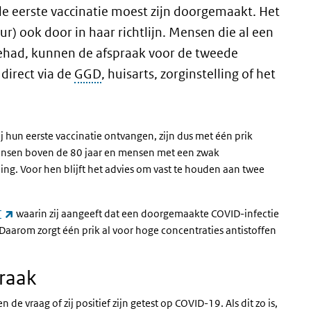
 eerste vaccinatie moest zijn doorgemaakt. Het
r) ook door in haar richtlijn. Mensen die al een
ehad, kunnen de afspraak voor de tweede
 direct via de
GGD
, huisarts, zorginstelling of het
un eerste vaccinatie ontvangen, zijn dus met één prik
ensen boven de 80 jaar en mensen met een zwak
 Voor hen blijft het advies om vast te houden aan twee
(externe link)
T
waarin zij aangeeft dat een doorgemaakte COVID-infectie
 Daarom zorgt één prik al voor hoge concentraties antistoffen
praak
de vraag of zij positief zijn getest op COVID-19. Als dit zo is,