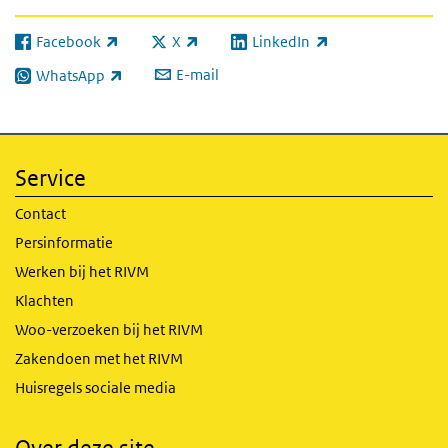
Facebook
X
LinkedIn
(externe link)
(externe link)
(externe link)
E-mail
WhatsApp
(externe link)
Service
Contact
Persinformatie
Werken bij het RIVM
Klachten
Woo-verzoeken bij het RIVM
Zakendoen met het RIVM
Huisregels sociale media