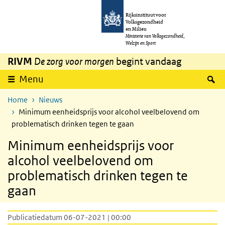
Overslaan en naar de inhoud gaan
Direct naar de hoofdnavigatie
Rijksinstituut voor
Volksgezondheid
en Milieu
Ministerie van Volksgezondheid,
Welzijn en Sport
RIVM
De zorg voor morgen
begint vandaag
Z
Menu
Home
Nieuws
Minimum eenheidsprijs voor alcohol veelbelovend om
problematisch drinken tegen te gaan
Minimum eenheidsprijs voor
alcohol veelbelovend om
problematisch drinken tegen te
gaan
Publicatiedatum 06-07-2021 | 00:00