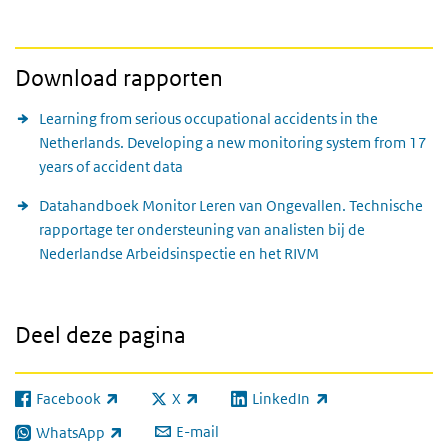
Download rapporten
Learning from serious occupational accidents in the
Netherlands. Developing a new monitoring system from 17
years of accident data
Datahandboek Monitor Leren van Ongevallen. Technische
rapportage ter ondersteuning van analisten bij de
Nederlandse Arbeidsinspectie en het RIVM
Deel deze pagina
Facebook
X
LinkedIn
(externe link)
(externe link)
(externe link)
E-mail
WhatsApp
(externe link)