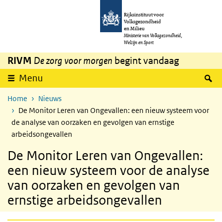
Overslaan en naar de inhoud gaan
Direct naar de hoofdnavigatie
Rijksinstituut voor
Volksgezondheid
en Milieu
Ministerie van Volksgezondheid,
Welzijn en Sport
RIVM
De zorg voor morgen
begint vandaag
Z
Menu
Home
Nieuws
De Monitor Leren van Ongevallen: een nieuw systeem voor
de analyse van oorzaken en gevolgen van ernstige
arbeidsongevallen
De Monitor Leren van Ongevallen:
een nieuw systeem voor de analyse
van oorzaken en gevolgen van
ernstige arbeidsongevallen