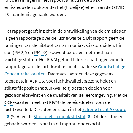
Uit de ramingen in het rapport blijkt dat de 2020-
emissiedoelen ook zonder het (tijdelijke) effect van de COVID
19-pandemie gehaald worden.
Het rapport geeft inzicht in de ontwikkeling van de emissies en
is geen rapportage over de luchtkwaliteit. Dit rapport geeft de
ramingen van de uitstoot van ammoniak, stikstofoxiden, fijn
stof (PM2,5 en
PM10
), zwaveldioxide en niet-methaan
vluchtige stoffen. Het RIVM gebruikt deze schattingen voor de
rapportage van de luchtkwaliteit in de jaarlijkse
Grootschalige
Concentratie kaarten
. Daarnaast worden deze gegevens
toegepast in AERIUS. Voor luchtkwaliteit (gezondheid) en
stikstofdepositie (natuurkwaliteit) bestaan doelen voor
gezondheidswinst en de kwaliteit van de leefomgeving. Met de
GCN
-kaarten meet het RIVM de beleidsdoelen voor de
luchtkwaliteit. Deze doelen staan in het
Schone Lucht Akkoord
(externe link)
(externe link)
(SLA) en de
Structurele aanpak stikstof
. Of deze doelen
gehaald worden, is niet in dit rapport onderzocht.