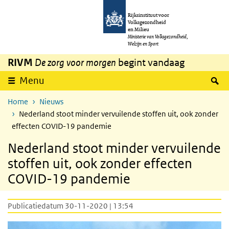
Overslaan en naar de inhoud gaan
Direct naar de hoofdnavigatie
Rijksinstituut voor
Volksgezondheid
en Milieu
Ministerie van Volksgezondheid,
Welzijn en Sport
RIVM
De zorg voor morgen
begint vandaag
Z
Menu
Home
Nieuws
Nederland stoot minder vervuilende stoffen uit, ook zonder
effecten COVID-19 pandemie
Nederland stoot minder vervuilende
stoffen uit, ook zonder effecten
COVID-19 pandemie
Publicatiedatum 30-11-2020 | 13:54