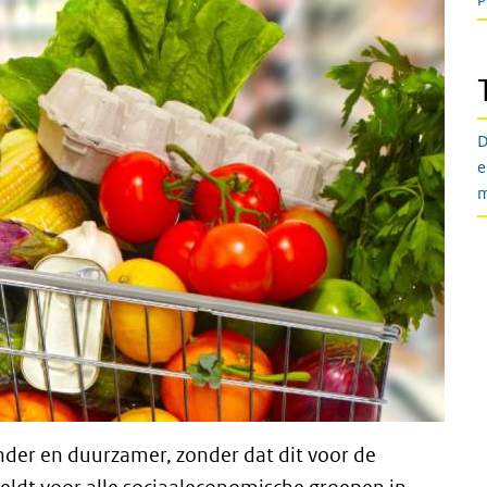
D
e
der en duurzamer, zonder dat dit voor de