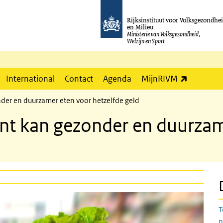
Rijksinstituut voor Volksgezondhe
en Milieu
Ministerie van Volksgezondheid,
Welzijn en Sport
(externe l
International
Contact
Agenda
MijnRIVM
er en duurzamer eten voor hetzelfde geld
t kan gezonder en duurzam
T
p