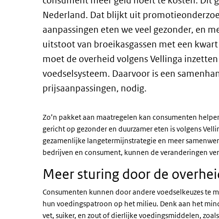
consument meer geld hoeft te kosten. Dit g
Nederland. Dat blijkt uit promotieonderzoek
aanpassingen eten we veel gezonder, en me
uitstoot van broeikasgassen met een kwart
moet de overheid volgens Vellinga inzetten
voedselsysteem. Daarvoor is een samenhan
prijsaanpassingen, nodig.
Zo’n pakket aan maatregelen kan consumenten helpen
gericht op gezonder en duurzamer eten is volgens Vel
gezamenlijke langetermijnstrategie en meer samenwer
bedrijven en consument, kunnen de veranderingen ver
Meer sturing door de overhei
Consumenten kunnen door andere voedselkeuzes te ma
hun voedingspatroon op het milieu. Denk aan het min
vet, suiker, en zout of dierlijke voedingsmiddelen, zoa