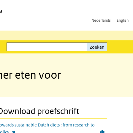
id
Nederlands
English
Zoeken
ink)
Zoeken
er eten voor
Download proefschrift
owards sustainable Dutch diets : from research to
(externe link)
olicy