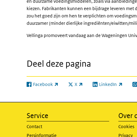
en duurzame voedingsmiddelen, zoals via aanbieding
kiezen. Fabrikanten kunnen een bijdrage leveren met 
zou het goed zijn om hen te verplichten om voedingsmi
duurzamer (minder dierlijke ingrediënten/eiwitten/mil
Vellinga promoveert vandaag aan de Wageningen Unive
Deel deze pagina
Facebook
X
LinkedIn
(externe link)
(externe link)
(externe link)
(e
Service
Over d
Contact
Cookies
Persinformatie
Privacy