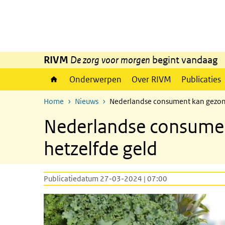
Overslaan en naar de inhoud gaan
Direct naar de hoofdnavigatie
RIVM
De zorg voor morgen
begint vandaag
Onderwerpen
Over RIVM
Publicaties
Home
Nieuws
Nederlandse consument kan gezond
Nederlandse consumen
hetzelfde geld
Publicatiedatum 27-03-2024 | 07:00