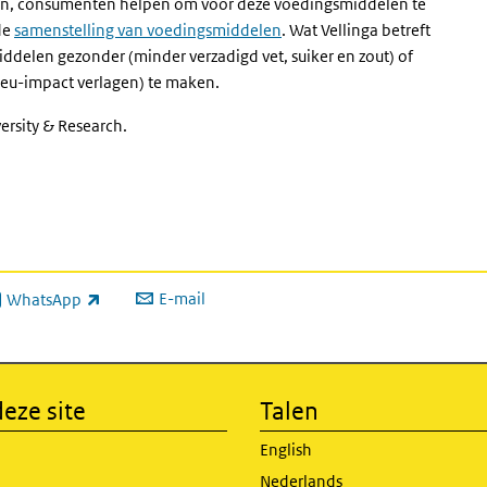
en, consumenten helpen om voor deze voedingsmiddelen te
de
samenstelling van voedingsmiddelen
. Wat Vellinga betreft
ddelen gezonder (minder verzadigd vet, suiker en zout) of
ieu-impact verlagen) te maken.
rsity & Research.
E-mail
WhatsApp
xterne link)
eze site
Talen
English
Nederlands