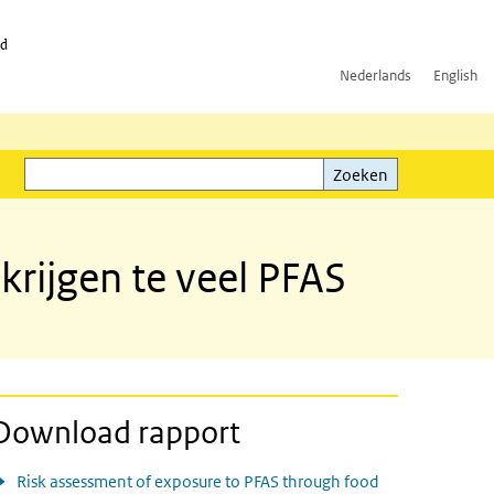
id
Nederlands
English
Zoeken
ink)
Zoeken
rijgen te veel PFAS
Download rapport
Risk assessment of exposure to PFAS through food