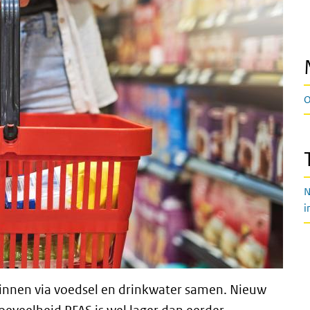
O
N
i
innen via voedsel en drinkwater samen. Nieuw