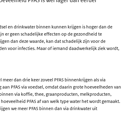
oeveelheid PFAS is wel lager dan eerder
sel en drinkwater binnen kunnen krijgen is hoger dan de
n er geen schadelijke effecten op de gezondheid te
jgen dan deze waarde, kan dat schadelijk zijn voor de
n voor infecties. Maar of iemand daadwerkelijk ziek wordt,
l meer dan drie keer zoveel PFAS binnenkrijgen als via
ing aan PFAS via voedsel, omdat daarin grote hoeveelheden van
 binnen via koffie, thee, graanproducten, melkproducten,
 de hoeveelheid PFAS af van welk type water het wordt gemaakt.
rijgen we meer PFAS binnen dan via drinkwater uit