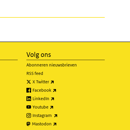
Volg ons
Abonneren nieuwsbrieven
RSS feed
(externe link)
X Twitter
(externe link)
Facebook
(externe link)
LinkedIn
(externe link)
Youtube
(externe link)
Instagram
(externe link)
Mastodon