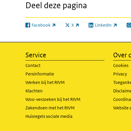
Deel deze pagina
Facebook
X
LinkedIn
(externe link)
(externe link)
(externe link)
(e
Service
Over d
Contact
Cookies
Persinformatie
Privacy
Werken bij het RIVM
Toeganke
Klachten
Disclaime
Woo-verzoeken bij het RIVM
Coordinat
Zakendoen met het RIVM
Website 
Huisregels sociale media