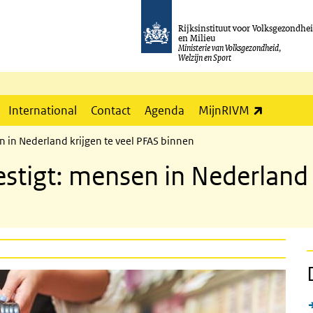
Rijksinstituut voor Volksgezondhe
en Milieu
Ministerie van Volksgezondheid,
Welzijn en Sport
(externe l
International
Contact
Agenda
MijnRIVM
 in Nederland krijgen te veel PFAS binnen
tigt: mensen in Nederland k