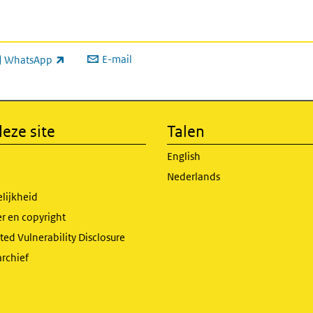
E-mail
WhatsApp
xterne link)
eze site
Talen
English
Nederlands
lijkheid
r en copyright
ed Vulnerability Disclosure
archief