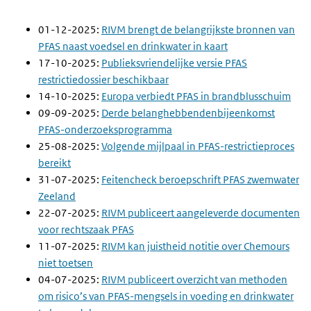
01-12-2025:
RIVM brengt de belangrijkste bronnen van
PFAS naast voedsel en drinkwater in kaart
17-10-2025:
Publieksvriendelijke versie PFAS
restrictiedossier beschikbaar
14-10-2025:
Europa verbiedt PFAS in brandblusschuim
09-09-2025:
Derde belanghebbendenbijeenkomst
PFAS-onderzoeksprogramma
25-08-2025:
Volgende mijlpaal in PFAS-restrictieproces
bereikt
31-07-2025:
Feitencheck beroepschrift PFAS zwemwater
Zeeland
22-07-2025:
RIVM publiceert aangeleverde documenten
voor rechtszaak PFAS
11-07-2025:
RIVM kan juistheid notitie over Chemours
niet toetsen
04-07-2025:
RIVM publiceert overzicht van methoden
om risico’s van PFAS-mengsels in voeding en drinkwater