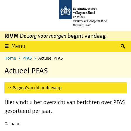
Overslaan en naar de inhoud gaan
Direct naar de hoofdnavigatie
Rijksinstituut voor
Volksgezondheid
en Milieu
Ministerie van Volksgezondheid,
Welzijn en Sport
RIVM
De zorg voor morgen
begint vandaag
Z
Menu
Home
PFAS
Actueel PFAS
Actueel PFAS
Pagina's in dit onderwerp
Hier vindt u het overzicht van berichten over
PFAS
gesorteerd per jaar
.
Ga naar: