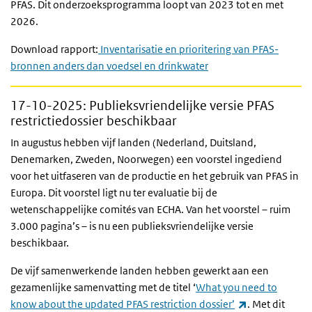
PFAS. Dit onderzoeksprogramma loopt van 2023 tot en met
2026.
Download rapport:
Inventarisatie en prioritering van PFAS-
bronnen anders dan voedsel en drinkwater
17-10-2025
: Publieksvriendelijke versie PFAS
restrictiedossier beschikbaar
In augustus hebben vijf landen (Nederland, Duitsland,
Denemarken, Zweden, Noorwegen) een voorstel ingediend
voor het uitfaseren van de productie en het gebruik van PFAS in
Europa. Dit voorstel ligt nu ter evaluatie bij de
wetenschappelijke comités van ECHA. Van het voorstel – ruim
3.000 pagina’s – is nu een publieksvriendelijke versie
beschikbaar.
De vijf samenwerkende landen hebben gewerkt aan een
gezamenlijke samenvatting met de titel
‘
What you need to
(externe link)
know about the updated PFAS restriction dossier
’
. Met dit