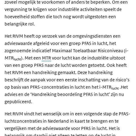
zoveel mogelijk te voorkomen of anders te beperken. Om een
vergunning te krijgen voor industriële activiteiten speelt de
hoeveelheid stoffen die toch nog wordt uitgestoten een
belangrijke rol.
Het RIVM heeft op verzoek van de omgevingsdiensten een
advieswaarde afgeleid voor een groep PFAS in lucht, het
zogenoemde indicatief Maximaal Toelaatbaar Risiconiveau (i-
MTR
). Met een
MTR
voor lucht kan de industriële uitstoot
lucht
van een groep PFAS naar de lucht worden getoetst. Ook heeft
het RIVM een handreiking gemaakt. Deze handreiking
beschrijft de aanpak voor een eerste inschatting van de risico’s
op basis van PFAS-concentraties in lucht en het i-MTR
.Het
lucht
advies en de ‘Handreiking beoordeling PFAS in lucht’ zijn nu
gepubliceerd.
Het RIVM vindt het wenselijk om in een volgende stap de PFAS-
luchtconcentraties in Nederland in kaart te brengen en te
vergelijken met de advieswaarde voor PFAS in lucht. Het is
belangrijk om daarbij niet alleen te letten op de lucht in