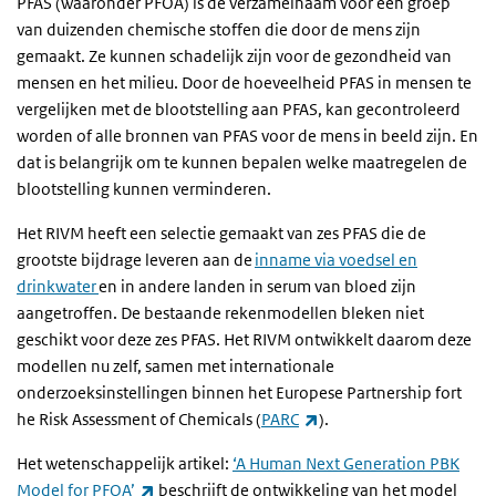
PFAS (waaronder PFOA) is de verzamelnaam voor een groep
van duizenden chemische stoffen die door de mens zijn
gemaakt. Ze kunnen schadelijk zijn voor de gezondheid van
mensen en het milieu. Door de hoeveelheid PFAS in mensen te
vergelijken met de blootstelling aan PFAS, kan gecontroleerd
worden of alle bronnen van PFAS voor de mens in beeld zijn. En
dat is belangrijk om te kunnen bepalen welke maatregelen de
blootstelling kunnen verminderen.
Het RIVM heeft een selectie gemaakt van zes PFAS die de
grootste bijdrage leveren aan de
inname via voedsel en
drinkwater
en in andere landen in serum van bloed zijn
aangetroffen. De bestaande rekenmodellen bleken niet
geschikt voor deze zes PFAS. Het RIVM ontwikkelt daarom deze
modellen nu zelf, samen met internationale
onderzoeksinstellingen binnen het Europese Partnership fort
(externe link)
he Risk Assessment of Chemicals (
PARC
).
Het wetenschappelijk artikel:
‘A Human Next Generation PBK
(externe link)
Model for PFOA’
beschrijft de ontwikkeling van het model