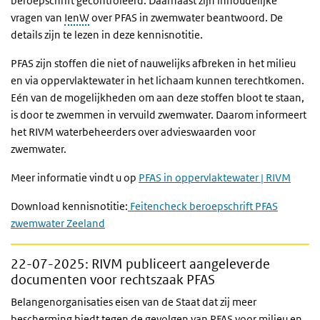
beroepschrift gecontroleerd. Daarnaast zijn inhoudelijke
vragen van
IenW
over PFAS in zwemwater beantwoord. De
details zijn te lezen in deze kennisnotitie.
PFAS zijn stoffen die niet of nauwelijks afbreken in het milieu
en via oppervlaktewater in het lichaam kunnen terechtkomen.
Eén van de mogelijkheden om aan deze stoffen bloot te staan,
is door te zwemmen in vervuild zwemwater. Daarom informeert
het RIVM waterbeheerders over advieswaarden voor
zwemwater.
Meer informatie vindt u op
PFAS in oppervlaktewater | RIVM
Download kennisnotitie:
Feitencheck beroepschrift PFAS
zwemwater Zeeland
22-07-2025
: RIVM publiceert aangeleverde
documenten voor rechtszaak PFAS
Belangenorganisaties eisen van de Staat dat zij meer
bescherming biedt tegen de gevolgen van PFAS voor milieu en