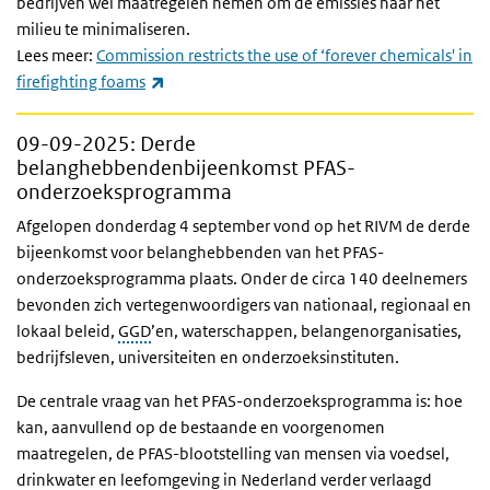
bedrijven wel maatregelen nemen om de emissies naar het
milieu te minimaliseren.
Lees meer:
Commission restricts the use of ‘forever chemicals' in
(externe link)
firefighting foams
09-09-2025
: Derde
belanghebbendenbijeenkomst PFAS-
onderzoeksprogramma
Afgelopen donderdag 4 september vond op het RIVM de derde
bijeenkomst voor belanghebbenden van het PFAS-
onderzoeksprogramma plaats. Onder de circa 140 deelnemers
bevonden zich vertegenwoordigers van nationaal, regionaal en
lokaal beleid,
GGD
’en, waterschappen, belangenorganisaties,
bedrijfsleven, universiteiten en onderzoeksinstituten.
De centrale vraag van het PFAS-onderzoeksprogramma is: hoe
kan, aanvullend op de bestaande en voorgenomen
maatregelen, de PFAS-blootstelling van mensen via voedsel,
drinkwater en leefomgeving in Nederland verder verlaagd