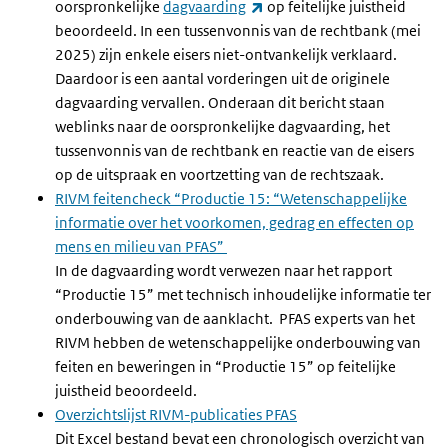
(externe link)
oorspronkelijke
dagvaarding
op feitelijke juistheid
beoordeeld. In een tussenvonnis van de rechtbank (mei
2025) zijn enkele eisers niet-ontvankelijk verklaard.
Daardoor is een aantal vorderingen uit de originele
dagvaarding vervallen. Onderaan dit bericht staan
weblinks naar de oorspronkelijke dagvaarding, het
tussenvonnis van de rechtbank en reactie van de eisers
op de uitspraak en voortzetting van de rechtszaak.
RIVM feitencheck “Productie 15: “Wetenschappelijke
informatie over het voorkomen, gedrag en effecten op
mens en milieu van PFAS”
In de dagvaarding wordt verwezen naar het rapport
“Productie 15” met technisch inhoudelijke informatie ter
onderbouwing van de aanklacht. PFAS experts van het
RIVM hebben de wetenschappelijke onderbouwing van
feiten en beweringen in “Productie 15” op feitelijke
juistheid beoordeeld.
Overzichtslijst RIVM-publicaties PFAS
Dit Excel bestand bevat een chronologisch overzicht van