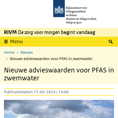
Overslaan en naar de inhoud gaan
Direct naar de hoofdnavigatie
Rijksinstituut voor
Volksgezondheid
en Milieu
Ministerie van Volksgezondheid,
Welzijn en Sport
RIVM
De zorg voor morgen
begint vandaag
Z
Menu
Home
Nieuws
Nieuwe advieswaarden voor PFAS in zwemwater
Nieuwe advieswaarden voor PFAS in
zwemwater
Publicatiedatum 15-04-2024 | 14:00