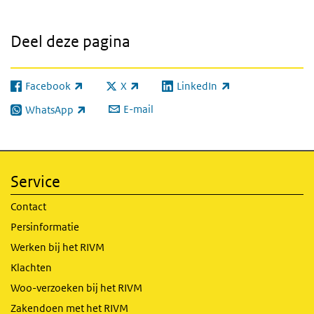
Deel deze pagina
Facebook
X
LinkedIn
(externe link)
(externe link)
(externe link)
E-mail
WhatsApp
(externe link)
Service
Contact
Persinformatie
Werken bij het RIVM
Klachten
Woo-verzoeken bij het RIVM
Zakendoen met het RIVM