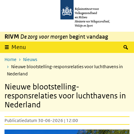
Overslaan en naar de inhoud gaan
Direct naar de hoofdnavigatie
Rijksinstituut voor
Volksgezondheid
en Milieu
Ministerie van Volksgezondheid,
Welzijn en Sport
RIVM
De zorg voor morgen
begint vandaag
Z
Menu
Home
Nieuws
Nieuwe blootstelling-responsrelaties voor luchthavens in
Nederland
Nieuwe blootstelling-
responsrelaties voor luchthavens in
Nederland
Publicatiedatum 30-06-2026 | 12:00