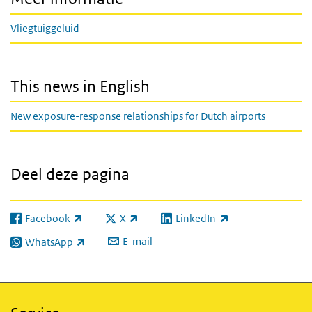
Vliegtuiggeluid
This news in English
New exposure-response relationships for Dutch airports
Deel deze pagina
Facebook
X
LinkedIn
(externe link)
(externe link)
(externe link)
E-mail
WhatsApp
(externe link)