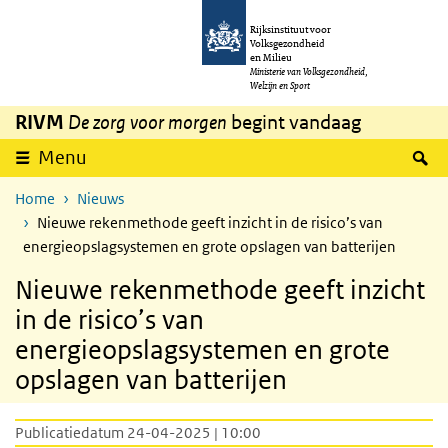
Overslaan en naar de inhoud gaan
Direct naar de hoofdnavigatie
Rijksinstituut voor
Volksgezondheid
en Milieu
Ministerie van Volksgezondheid,
Welzijn en Sport
RIVM
De zorg voor morgen
begint vandaag
Z
Menu
Home
Nieuws
Nieuwe rekenmethode geeft inzicht in de risico’s van
energieopslagsystemen en grote opslagen van batterijen
Nieuwe rekenmethode geeft inzicht
in de risico’s van
energieopslagsystemen en grote
opslagen van batterijen
Publicatiedatum 24-04-2025 | 10:00