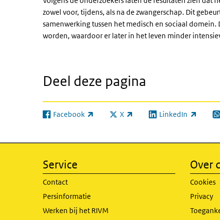
Volgens de onderzoekers laten de resultaten zien dat he
zowel voor, tijdens, als na de zwangerschap. Dit gebeur
samenwerking tussen het medisch en sociaal domein. 
worden, waardoor er later in het leven minder intensiev
Deel deze pagina
Facebook
X
LinkedIn
(externe link)
(externe link)
(externe link)
(e
Service
Over d
Contact
Cookies
Persinformatie
Privacy
Werken bij het RIVM
Toeganke