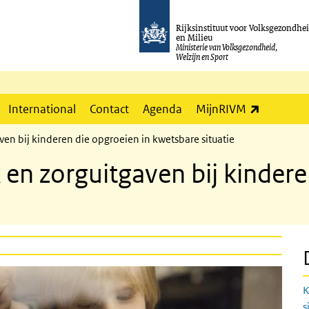
Rijksinstituut voor Volksgezondhe
en Milieu
Ministerie van Volksgezondheid,
Welzijn en Sport
(externe l
International
Contact
Agenda
MijnRIVM
ven bij kinderen die opgroeien in kwetsbare situatie
en zorguitgaven bij kindere
K
s