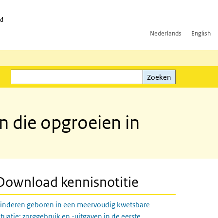
id
Nederlands
English
Zoeken
ink)
Zoeken
n die opgroeien in
Download kennisnotitie
inderen geboren in een meervoudig kwetsbare
ituatie: zorggebruik en -uitgaven in de eerste