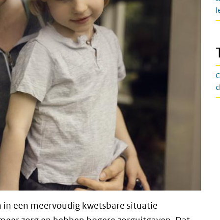
l
C
c
 in een meervoudig kwetsbare situatie