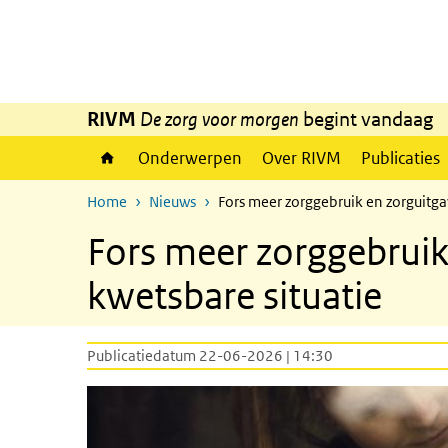
Overslaan en naar de inhoud gaan
Direct naar de hoofdnavigatie
RIVM
De zorg voor morgen
begint vandaag
Onderwerpen
Over RIVM
Publicaties
Home
Nieuws
Fors meer zorggebruik en zorguitga
Fors meer zorggebruik 
kwetsbare situatie
Publicatiedatum 22-06-2026 | 14:30