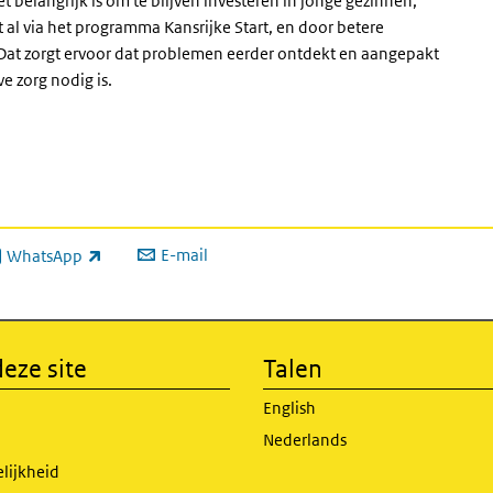
t belangrijk is om te blijven investeren in jonge gezinnen,
t al via het programma Kansrijke Start, en door betere
Dat zorgt ervoor dat problemen eerder ontdekt en aangepakt
e zorg nodig is.
E-mail
WhatsApp
xterne link)
eze site
Talen
English
Nederlands
lijkheid