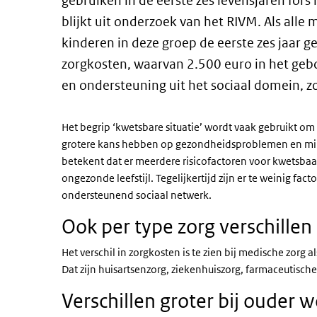
gebruiken in de eerste zes levensjaren for
blijkt uit onderzoek van het RIVM. Als alle
kinderen in deze groep de eerste zes jaar 
zorgkosten, waarvan 2.500 euro in het geb
en ondersteuning uit het sociaal domein, z
Het begrip ‘kwetsbare situatie’ wordt vaak gebruikt o
grotere kans hebben op gezondheidsproblemen en mind
betekent dat er meerdere risicofactoren voor kwetsbaa
ongezonde leefstijl. Tegelijkertijd zijn er te weinig fa
ondersteunend sociaal netwerk.
Ook per type zorg verschille
Het verschil in zorgkosten is te zien bij medische zorg a
Dat zijn huisartsenzorg, ziekenhuiszorg, farmaceutisc
Verschillen groter bij ouder 