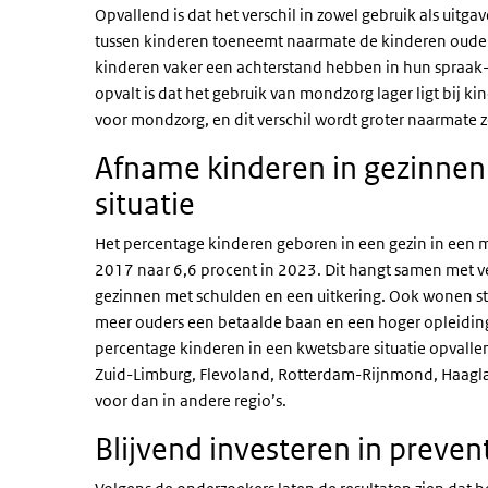
Opvallend is dat het verschil in zowel gebruik als uitg
tussen kinderen toeneemt naarmate de kinderen ouder 
kinderen vaker een achterstand hebben in hun spraak-
opvalt is dat het gebruik van mondzorg lager ligt bij ki
voor mondzorg, en dit verschil wordt groter naarmate ze
Afname kinderen in gezinnen
situatie
Het percentage kinderen geboren in een gezin in een m
2017 naar 6,6 procent in 2023. Dit hangt samen met ve
gezinnen met schulden en een uitkering. Ook wonen s
meer ouders een betaalde baan en een hoger opleidi
percentage kinderen in een kwetsbare situatie opvallend
Zuid-Limburg, Flevoland, Rotterdam-Rijnmond, Haag
voor dan in andere regio’s.
Blijvend investeren in preven