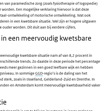
aven van paramedische zorg (zoals fysiotherapie of logopedie)
worden. Een mogelijke verklaring hiervoor is dat deze
taal-ontwikkeling of motorische ontwikkeling. Wat ook
nderen in een kwetsbare situatie. Wel zijn er hogere uitgaven
 ouder worden. Dit sluit aan bij eerdere cijfers.
 in een meervoudig kwetsbare
eervoudige kwetsbare situatie nam af van 8,2 procent in
rschillende trends. Zo daalde in deze periode het percentage
teeds meer gezinnen in een goed leefbare wijk en hebben
ngsniveau. In sommige
GGD
-regio’s is de daling van het
 sterk, zoals in IJsselland, Gelderland-Zuid en Drenthe. In
landen en Amsterdam komt meervoudige kwetsbaarheid vaker
tie