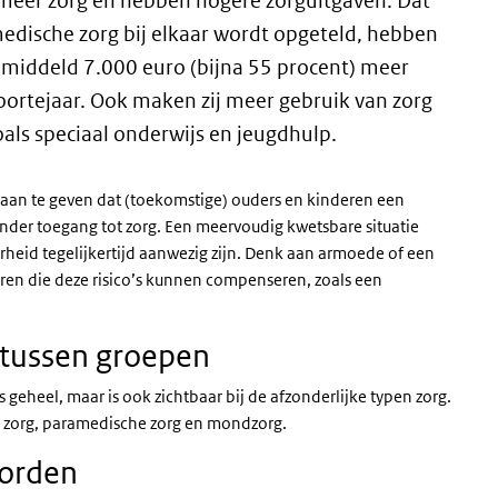
s meer zorg en hebben hogere zorguitgaven. Dat
 medische zorg bij elkaar wordt opgeteld, hebben
gemiddeld 7.000 euro (bijna 55 procent) meer
oortejaar. Ook maken zij meer gebruik van zorg
oals speciaal onderwijs en jeugdhulp.
m aan te geven dat (toekomstige) ouders en kinderen een
er toegang tot zorg. Een meervoudig kwetsbare situatie
rheid tegelijkertijd aanwezig zijn. Denk aan armoede of een
ctoren die deze risico’s kunnen compenseren, zoals een
n tussen groepen
ls geheel, maar is ook zichtbaar bij de afzonderlijke typen zorg.
he zorg, paramedische zorg en mondzorg.
worden