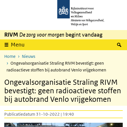
Overslaan en naar de inhoud gaan
Direct naar de hoofdnavigatie
Rijksinstituut voor
Volksgezondheid
en Milieu
Ministerie van Volksgezondheid,
Welzijn en Sport
RIVM
De zorg voor morgen
begint vandaag
Z
Menu
Home
Nieuws
Ongevalsorganisatie Straling RIVM bevestigt: geen
radioactieve stoffen bij autobrand Venlo vrijgekomen
Ongevalsorganisatie Straling RIVM
bevestigt: geen radioactieve stoffen
bij autobrand Venlo vrijgekomen
Publicatiedatum 31-10-2022 | 19:40