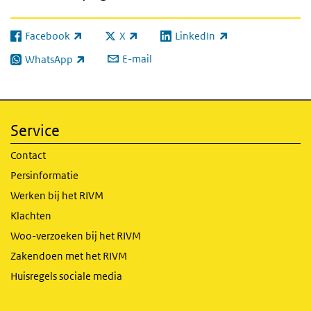
Facebook
X
LinkedIn
(externe link)
(externe link)
(externe link)
E-mail
WhatsApp
(externe link)
Service
Contact
Persinformatie
Werken bij het RIVM
Klachten
Woo-verzoeken bij het RIVM
Zakendoen met het RIVM
Huisregels sociale media