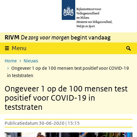
Overslaan en naar de inhoud gaan
Direct naar de hoofdnavigatie
Rijksinstituut voor
Volksgezondheid
en Milieu
Ministerie van Volksgezondheid,
Welzijn en Sport
RIVM
De zorg voor morgen
begint vandaag
Z
Menu
Home
Nieuws
Ongeveer 1 op de 100 mensen test positief voor COVID-19
in teststraten
Ongeveer 1 op de 100 mensen test
positief voor COVID-19 in
teststraten
Publicatiedatum 30-06-2020 | 15:15