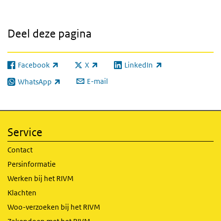
Deel deze pagina
Facebook
X
LinkedIn
(externe link)
(externe link)
(externe link)
E-mail
WhatsApp
(externe link)
Service
Contact
Persinformatie
Werken bij het RIVM
Klachten
Woo-verzoeken bij het RIVM