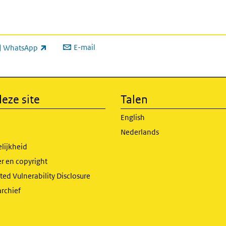
E-mail
WhatsApp
xterne link)
eze site
Talen
English
Nederlands
lijkheid
r en copyright
ed Vulnerability Disclosure
archief