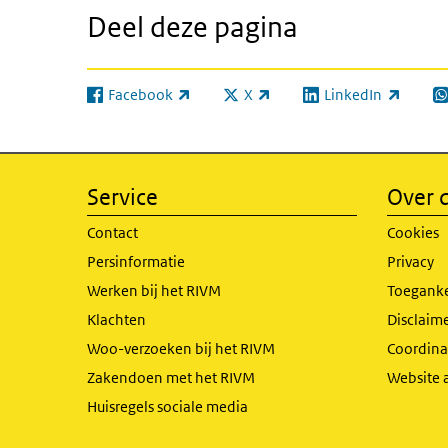
Deel deze pagina
Facebook
X
LinkedIn
(externe link)
(externe link)
(externe link)
(e
Service
Over d
Contact
Cookies
Persinformatie
Privacy
Werken bij het RIVM
Toeganke
Klachten
Disclaime
Woo-verzoeken bij het RIVM
Coordinat
Zakendoen met het RIVM
Website 
Huisregels sociale media