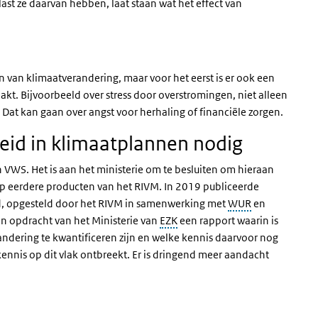
ast ze daarvan hebben, laat staan wat het effect van
n van klimaatverandering, maar voor het eerst is er ook een
t. Bijvoorbeeld over stress door overstromingen, niet alleen
 Dat kan gaan over angst voor herhaling of financiële zorgen.
id in klimaatplannen nodig
 VWS. Het is aan het ministerie om te besluiten om hieraan
op eerdere producten van het RIVM. In 2019 publiceerde
, opgesteld door het RIVM in samenwerking met
WUR
en
 in opdracht van het Ministerie van
EZK
een rapport waarin is
ndering te kwantificeren zijn en welke kennis daarvoor nog
kennis op dit vlak ontbreekt. Er is dringend meer aandacht