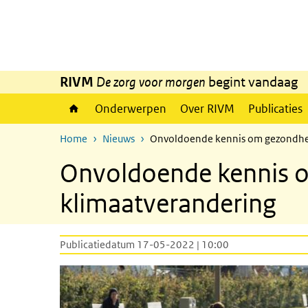
Overslaan en naar de inhoud gaan
Direct naar de hoofdnavigatie
RIVM
De zorg voor morgen
begint vandaag
Onderwerpen
Over RIVM
Publicaties
Home
Nieuws
Onvoldoende kennis om gezondhei
Onvoldoende kennis o
klimaatverandering
Publicatiedatum 17-05-2022 | 10:00