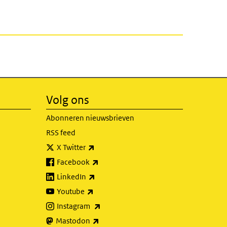
Volg ons
Abonneren nieuwsbrieven
RSS feed
(externe link)
X Twitter
(externe link)
Facebook
(externe link)
LinkedIn
(externe link)
Youtube
(externe link)
Instagram
(externe link)
Mastodon