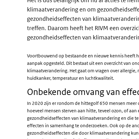
Het is dus belangrijk om nu al acties te n
klimaatverandering en om gezondheidseffec
gezondheidseffecten van klimaatveranderi
treffen. Daarom heeft het RIVM een overzi
gezondheidseffecten van klimaatveranderi
Voortbouwend op bestaande en nieuwe kennis heeft he
aanpak opgesteld. Dit bestaat uit een overzicht van 
klimaatverandering. Het gaat om vragen over allergie,
huidkanker, temperatuur en luchtkwaliteit.
Onbekende omvang van effe
In 2020 zijn er rondom de hittegolf 650 mensen meer
hoeveel mensen sterven aan hitte, teveel ozon, of aan
gezondheidseffecten van klimaatverandering en die te
effecten in samenhang te onderzoeken. Ook op de an
gezondheidseffecten die door klimaatverandering kunn