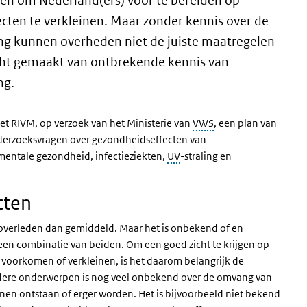
emen om Nederland(ers) voor te bereiden op
ten te verkleinen. Maar zonder kennis over de
ng kunnen overheden niet de juiste maatregelen
cht gemaakt van ontbrekende kennis van
ng.
t RIVM, op verzoek van het Ministerie van
VWS
, een plan van
onderzoeksvragen over gezondheidseffecten van
 mentale gezondheid, infectieziekten,
UV
-straling en
cten
 overleden dan gemiddeld. Maar het is onbekend of en
 een combinatie van beiden. Om een goed zicht te krijgen op
 voorkomen of verkleinen, is het daarom belangrijk de
dere onderwerpen is nog veel onbekend over de omvang van
en ontstaan of erger worden. Het is bijvoorbeeld niet bekend