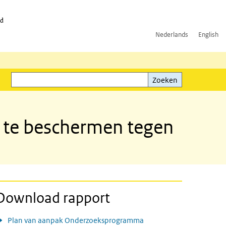
id
Nederlands
English
Zoeken
ink)
Zoeken
 te beschermen tegen
Download rapport
Plan van aanpak Onderzoeksprogramma