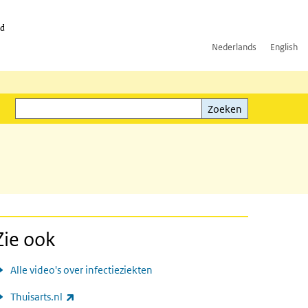
id
Nederlands
English
Zoeken
ink)
Zoeken
Zie ook
Alle video's over infectieziekten
(externe link)
Thuisarts.nl