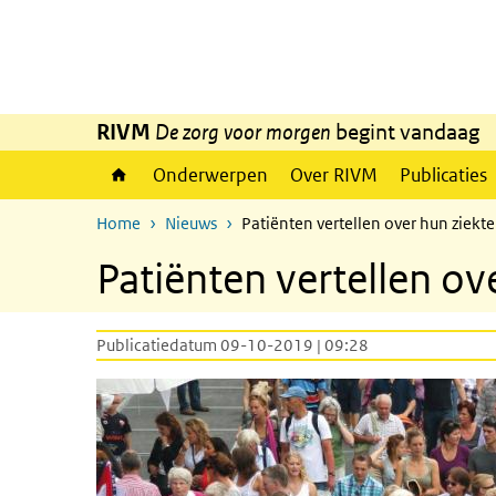
Overslaan en naar de inhoud gaan
Direct naar de hoofdnavigatie
RIVM
De zorg voor morgen
begint vandaag
Onderwerpen
Over RIVM
Publicaties
Home
Nieuws
Patiënten vertellen over hun ziekte
Patiënten vertellen ov
Publicatiedatum 09-10-2019 | 09:28