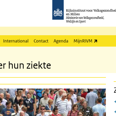
Rijksinstituut voor Volksgezondhe
en Milieu
Ministerie van Volksgezondheid,
Welzijn en Sport
(externe l
International
Contact
Agenda
MijnRIVM
er hun ziekte