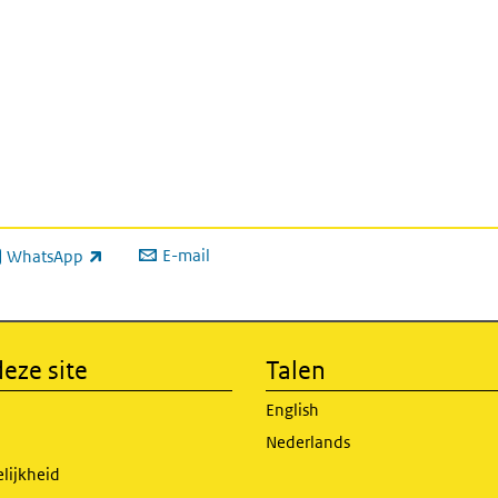
E-mail
WhatsApp
xterne link)
eze site
Talen
English
Nederlands
lijkheid