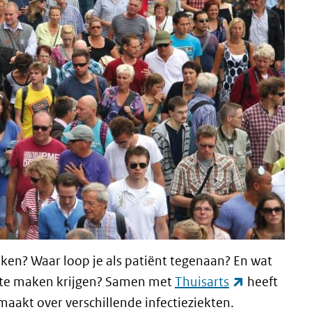
aken? Waar loop je als patiënt tegenaan? En wat
(externe lin
te te maken krijgen? Samen met
Thuisarts
heeft
maakt over verschillende infectieziekten.