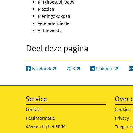
Kinkhoest bij baby
Mazelen
Meningokokken
Veteranenziekte
Vijfde ziekte
Deel deze pagina
Facebook
X
LinkedIn
(externe link)
(externe link)
(externe link)
(e
Service
Over d
Contact
Cookies
Persinformatie
Privacy
Werken bij het RIVM
Toeganke