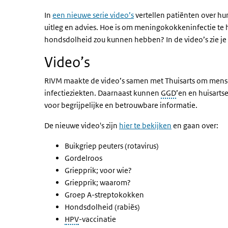
In
een nieuwe serie video’s
vertellen patiënten over hu
uitleg en advies. Hoe is om meningokokkeninfectie te 
hondsdolheid zou kunnen hebben? In de video’s zie je al
Video’s
RIVM maakte de video’s samen met Thuisarts om mense
infectieziekten. Daarnaast kunnen
GGD
’en en huisarts
voor begrijpelijke en betrouwbare informatie.
De nieuwe video's zijn
hier te bekijken
en gaan over:
Buikgriep peuters (rotavirus)
Gordelroos
Griepprik; voor wie?
Griepprik; waarom?
Groep A-streptokokken
Hondsdolheid (rabiës)
HPV
-vaccinatie