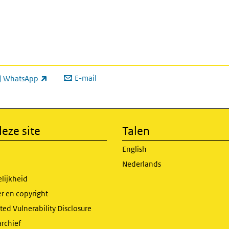
E-mail
WhatsApp
xterne link)
eze site
Talen
English
Nederlands
lijkheid
r en copyright
ed Vulnerability Disclosure
archief