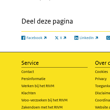
Deel deze pagina
Facebook
X
LinkedIn
(externe link)
(externe link)
(externe link)
(e
Service
Over d
Contact
Cookies
Persinformatie
Privacy
Werken bij het RIVM
Toeganke
Klachten
Disclaime
Woo-verzoeken bij het RIVM
Coordinat
Zakendoen met het RIVM
Website 