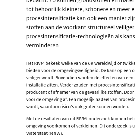
bedacht. Zo kunnen grondstoffen en materia
tot behoorlijk kleinere, schonere en meer 
procesintensificatie kan ook een manier zij
stoffen aan de voorkant structureel veilige
procesintensificatie-technologieën als kans
verminderen.
Het RIVM bekeek welke van de 69 wereldwijd ontwikke
bieden voor de omgevingsveiligheid. De kans op een on
veiliger wordt. Bovendien worden de effecten van een o
installatie zitten. Verder zouden met procesintensifica
producent of afnemer van de gevaarlijke stoffen. Door 
voor de omgeving af. Een mogelijk nadeel van procesin
wordt, waardoor risico’s ook groter kunnen worden.
Met de resultaten van dit RIVM-onderzoek kunnen bele
omgeving voorkomen of verkleinen. Dit onderzoek is uit
Waterstaat (IenW).