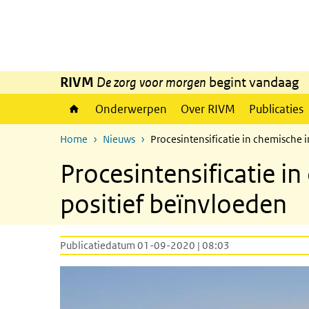
Overslaan en naar de inhoud gaan
Direct naar de hoofdnavigatie
RIVM
De zorg voor morgen
begint vandaag
Onderwerpen
Over RIVM
Publicaties
Home
Nieuws
Procesintensificatie in chemische 
Procesintensificatie i
positief beïnvloeden
Publicatiedatum 01-09-2020 | 08:03