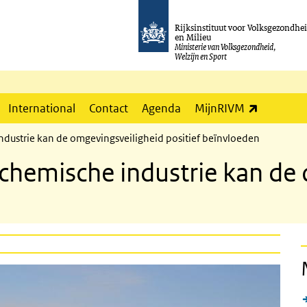
Rijksinstituut voor Volksgezondhe
en Milieu
Ministerie van Volksgezondheid,
Welzijn en Sport
(externe l
International
Contact
Agenda
MijnRIVM
industrie kan de omgevingsveiligheid positief beïnvloeden
n chemische industrie kan d