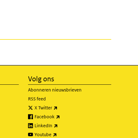
Volg ons
Abonneren nieuwsbrieven
RSS feed
(externe link)
X Twitter
(externe link)
Facebook
(externe link)
LinkedIn
(externe link)
Youtube