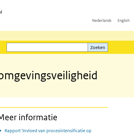
id
Nederlands
English
Zoeken
ink)
Zoeken
e omgevingsveiligheid
Meer informatie
Rapport 'Invloed van procesintensificatie op