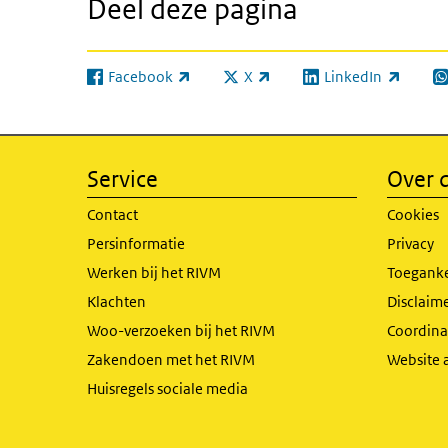
Deel deze pagina
Facebook
X
LinkedIn
(externe link)
(externe link)
(externe link)
(e
Service
Over d
Contact
Cookies
Persinformatie
Privacy
Werken bij het RIVM
Toeganke
Klachten
Disclaime
Woo-verzoeken bij het RIVM
Coordinat
Zakendoen met het RIVM
Website 
Huisregels sociale media