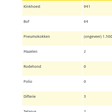
Kinkhoest
941
Bof
64
Pneumokokken
(ongeveer) 1.50
Mazelen
2
Rodehond
0
Polio
0
Difterie
3
Tetanus
2