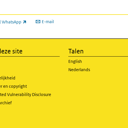
E-mail
WhatsApp
xterne link)
eze site
Talen
English
Nederlands
lijkheid
r en copyright
ed Vulnerability Disclosure
archief