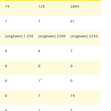
74
129
2894
1
7
91
0
(ongeveer) 1.350
(ongeveer) 2200
(ongeveer) 2250
0
6
7
0
0
0
*
0
1
0
0
7
14
0
2
5