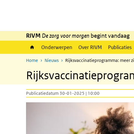
Overslaan en naar de inhoud gaan
Direct naar de hoofdnavigatie
RIVM
De zorg voor morgen
begint vandaag
Onderwerpen
Over RIVM
Publicaties
Home
Nieuws
Rijksvaccinatieprogramma: meer z
Rijksvaccinatieprogra
Publicatiedatum 30-01-2025 | 10:00