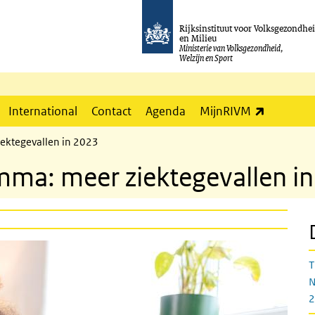
Rijksinstituut voor Volksgezondhe
en Milieu
Ministerie van Volksgezondheid,
Welzijn en Sport
(externe l
International
Contact
Agenda
MijnRIVM
iektegevallen in 2023
mma: meer ziektegevallen i
T
N
2