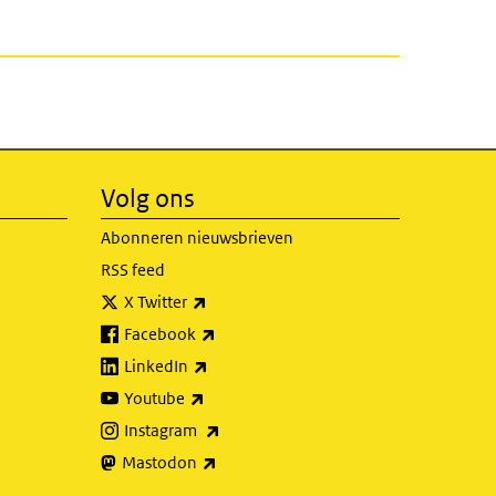
Volg ons
Abonneren nieuwsbrieven
RSS feed
(externe link)
X Twitter
(externe link)
Facebook
(externe link)
LinkedIn
(externe link)
Youtube
(externe link)
Instagram
(externe link)
Mastodon