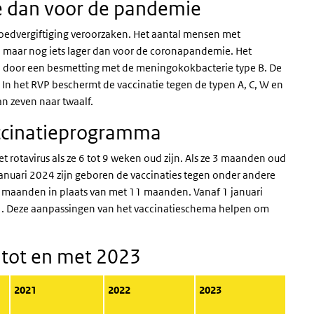
 dan voor de pandemie
oedvergiftiging veroorzaken. Het aantal mensen met
maar nog iets lager dan voor de coronapandemie. Het
n door een besmetting met de meningokokbacterie type B. De
. In het RVP beschermt de vaccinatie tegen de typen A, C, W en
an zeven naar twaalf.
accinatieprogramma
t rotavirus als ze 6 tot 9 weken oud zijn. Als ze 3 maanden oud
 januari 2024 zijn geboren de vaccinaties tegen onder andere
maanden in plaats van met 11 maanden. Vanaf 1 januari
(externe link)
. Deze aanpassingen van het vaccinatieschema helpen om
 tot en met 2023
2021
2022
2023