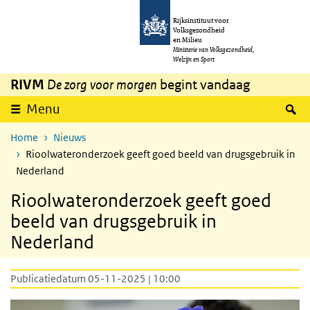
Overslaan en naar de inhoud gaan
Direct naar de hoofdnavigatie
Rijksinstituut voor
Volksgezondheid
en Milieu
Ministerie van Volksgezondheid,
Welzijn en Sport
RIVM
De zorg voor morgen
begint vandaag
Z
Menu
Home
Nieuws
Rioolwateronderzoek geeft goed beeld van drugsgebruik in
Nederland
Rioolwateronderzoek geeft goed
beeld van drugsgebruik in
Nederland
Publicatiedatum 05-11-2025 | 10:00