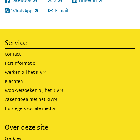
Facebook
X
LinkedIn
(externe link)
(externe link)
(externe link)
E-mail
WhatsApp
(externe link)
Service
Contact
Persinformatie
Werken bij het RIVM
Klachten
Woo-verzoeken bij het RIVM
Zakendoen met het RIVM
Huisregels sociale media
Over deze site
Cookies