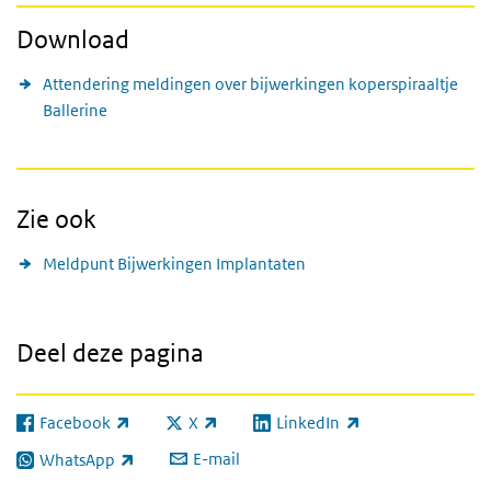
Download
Attendering meldingen over bijwerkingen koperspiraaltje
Ballerine
Zie ook
Meldpunt Bijwerkingen Implantaten
Deel deze pagina
Facebook
X
LinkedIn
(externe link)
(externe link)
(externe link)
E-mail
WhatsApp
(externe link)