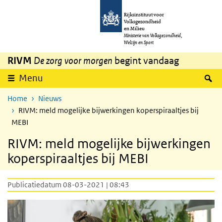
Overslaan en naar de inhoud gaan
Direct naar de hoofdnavigatie
Rijksinstituut voor
Volksgezondheid
en Milieu
Ministerie van Volksgezondheid,
Welzijn en Sport
RIVM
De zorg voor morgen
begint vandaag
Z
Menu
Home
Nieuws
RIVM: meld mogelijke bijwerkingen koperspiraaltjes bij
MEBI
RIVM: meld mogelijke bijwerkingen
koperspiraaltjes bij MEBI
Publicatiedatum 08-03-2021 | 08:43