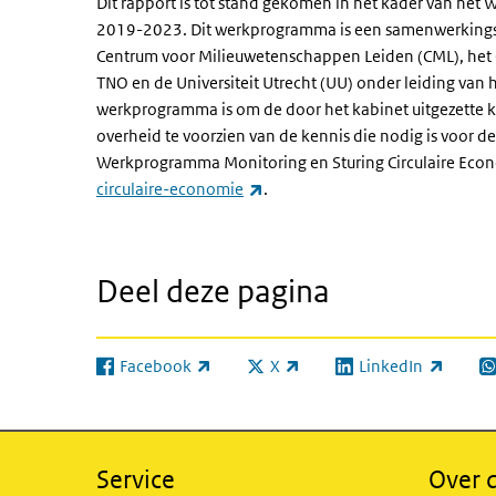
Dit rapport is tot stand gekomen in het kader van he
2019-2023. Dit werkprogramma is een samenwerkingsve
Centrum voor Milieuwetenschappen Leiden (CML), het 
TNO en de Universiteit Utrecht (UU) onder leiding van
werkprogramma is om de door het kabinet uitgezette k
overheid te voorzien van de kennis die nodig is voor de
Werkprogramma Monitoring en Sturing Circulaire Econ
(externe link)
circulaire-economie
.
Deel deze pagina
Facebook
X
LinkedIn
(externe link)
(externe link)
(externe link)
(e
Service
Over d