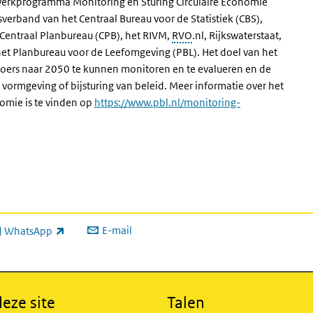
t Werkprogramma Monitoring en Sturing Circulaire Economie
rband van het Centraal Bureau voor de Statistiek (CBS),
Centraal Planbureau (CPB), het RIVM,
RVO
.nl, Rijkswaterstaat,
 het Planbureau voor de Leefomgeving (PBL). Het doel van het
oers naar 2050 te kunnen monitoren en te evalueren en de
 vormgeving of bijsturing van beleid. Meer informatie over het
omie is te vinden op
https://www.pbl.nl/monitoring-
E-mail
WhatsApp
xterne link)
eze site
Talen