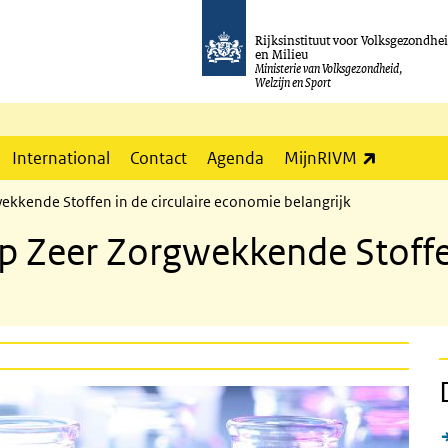
Rijksinstituut voor Volksgezondhe
en Milieu
Ministerie van Volksgezondheid,
Welzijn en Sport
(externe l
International
Contact
Agenda
MijnRIVM
kkende Stoffen in de circulaire economie belangrijk
 Zeer Zorgwekkende Stoffen 