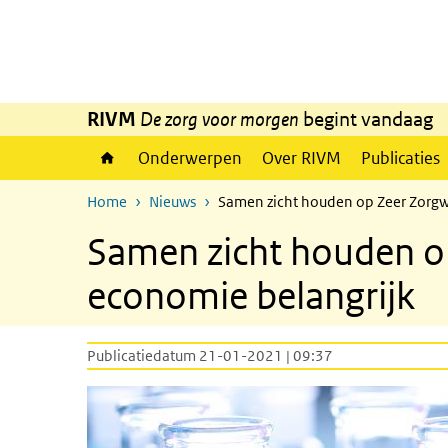
Overslaan en naar de inhoud gaan
Direct naar de hoofdnavigatie
RIVM
De zorg voor morgen
begint vandaag
Onderwerpen
Over RIVM
Publicaties
Home
Nieuws
Samen zicht houden op Zeer Zorgwe
Samen zicht houden op
economie belangrijk
Publicatiedatum 21-01-2021 | 09:37