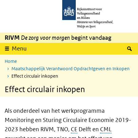
Overslaan en naar de inhoud gaan
Direct naar de hoofdnavigatie
Rijksinstituut voor
Volksgezondheid
en Milieu
Ministerie van Volksgezondheid,
Welzijn en Sport
RIVM
De zorg voor morgen
begint vandaag
Z
Menu
Home
Maatschappelijk Verantwoord Opdrachtgeven en Inkopen
Effect circulair inkopen
Effect circulair inkopen
Als onderdeel van het werkprogramma
Monitoring en Sturing Circulaire Economie 2019-
2023 hebben RIVM, TNO,
CE
Delft en
CML