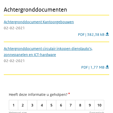
Achtergronddocumenten
Achtergronddocument Kantoorgebouwen
02-02-2021
Achtergronddocume
PDF | 382,38 kB
Achtergronddocument circulair inkopen dienstauto's,
zonnepanelen en ICT-hardware
02-02-2021
Achtergronddocumen
PDF | 1,77 MB
*
Heeft deze informatie u geholpen?
1
2
3
4
5
6
7
8
9
10
Helemaal niet
Fantastisch