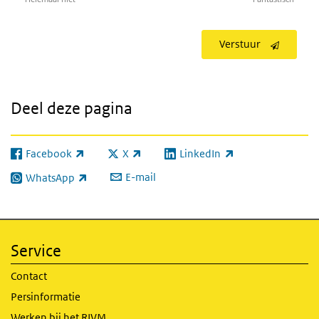
Verstuur
Deel deze pagina
Facebook
X
LinkedIn
(externe link)
(externe link)
(externe link)
E-mail
WhatsApp
(externe link)
Service
Contact
Persinformatie
Werken bij het RIVM