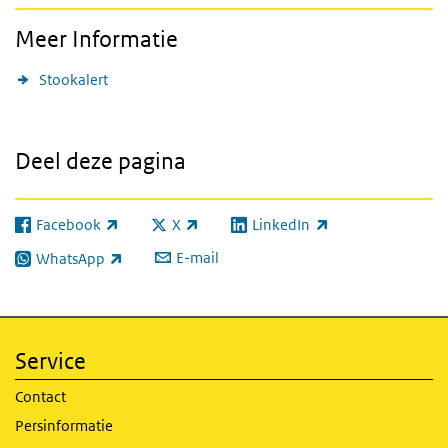
Meer Informatie
Stookalert
Deel deze pagina
Facebook
X
LinkedIn
(externe link)
(externe link)
(externe link)
E-mail
WhatsApp
(externe link)
Service
Contact
Persinformatie