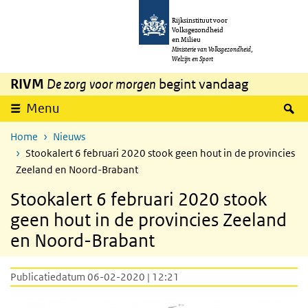
Overslaan en naar de inhoud gaan
Direct naar de hoofdnavigatie
Rijksinstituut voor
Volksgezondheid
en Milieu
Ministerie van Volksgezondheid,
Welzijn en Sport
RIVM
De zorg voor morgen
begint vandaag
Z
Menu
Home
Nieuws
Stookalert 6 februari 2020 stook geen hout in de provincies
Zeeland en Noord-Brabant
Stookalert 6 februari 2020 stook
geen hout in de provincies Zeeland
en Noord-Brabant
Publicatiedatum 06-02-2020 | 12:21