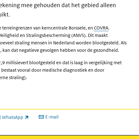
r rekening mee gehouden dat het gebied alleen
ikt.
de terreingrenzen van kerncentrale Borssele, en
COVRA
.
Veiligheid en Stralingsbescherming (ANVS). Dit maakt
hoeveel straling mensen in Nederland worden blootgesteld. Als
d, kan dat negatieve gevolgen hebben voor de gezondheid.
millisievert blootgesteld en dat is laag in vergelijking met
d bestaat vooral door medische diagnostiek en door
rne straling).
E-mail
WhatsApp
xterne link)