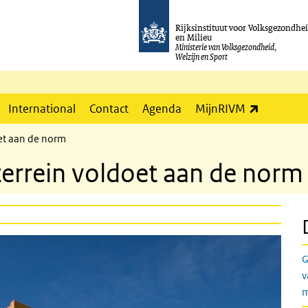
Rijksinstituut voor Volksgezondhe
en Milieu
Ministerie van Volksgezondheid,
Welzijn en Sport
(externe l
International
Contact
Agenda
MijnRIVM
et aan de norm
errein voldoet aan de norm
G
v
m