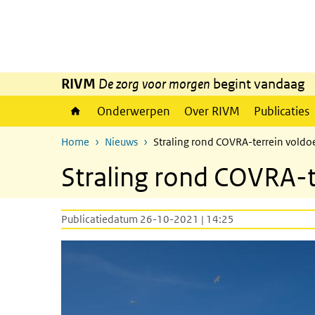
Overslaan en naar de inhoud gaan
Direct naar de hoofdnavigatie
RIVM
De zorg voor morgen
begint vandaag
Onderwerpen
Over RIVM
Publicaties
Home
Nieuws
Straling rond COVRA-terrein voldo
Straling rond COVRA-t
Publicatiedatum 26-10-2021 | 14:25