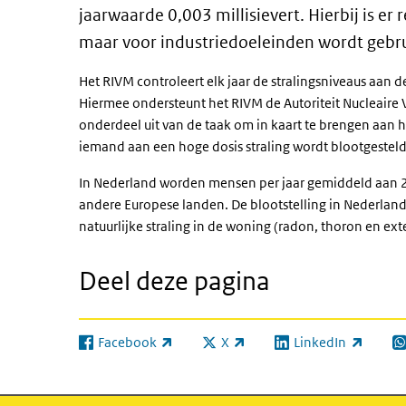
jaarwaarde 0,003 millisievert. Hierbij is e
maar voor industriedoeleinden wordt gebru
Het RIVM controleert elk jaar de stralingsniveaus aan 
Hiermee ondersteunt het RIVM de Autoriteit Nucleaire 
onderdeel uit van de taak om in kaart te brengen aan 
iemand aan een hoge dosis straling wordt blootgestel
In Nederland worden mensen per jaar gemiddeld aan 2,9 
andere Europese landen. De blootstelling in Nederlan
natuurlijke straling in de woning (radon, thoron en exte
Deel deze pagina
Facebook
X
LinkedIn
(externe link)
(externe link)
(externe link)
(e