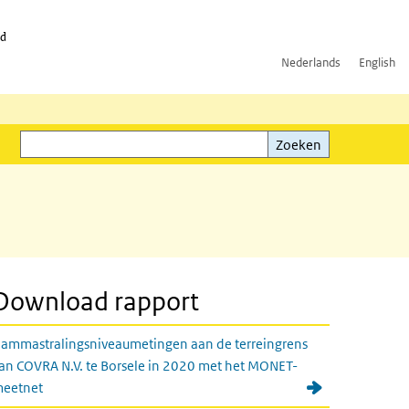
id
Nederlands
English
Zoeken
ink)
Zoeken
Download rapport
ammastralingsniveaumetingen aan de terreingrens
an COVRA N.V. te Borsele in 2020 met het MONET-
eetnet