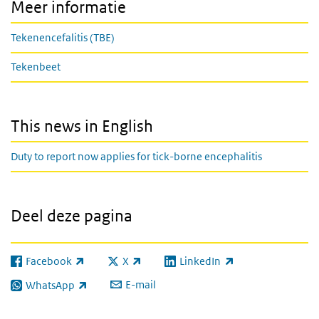
Meer informatie
Tekenencefalitis (TBE)
Tekenbeet
This news in English
Duty to report now applies for tick-borne encephalitis
Deel deze pagina
Facebook
X
LinkedIn
(externe link)
(externe link)
(externe link)
E-mail
WhatsApp
(externe link)