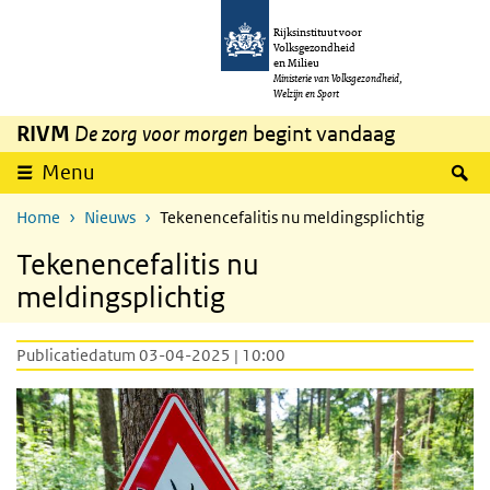
Overslaan en naar de inhoud gaan
Direct naar de hoofdnavigatie
Rijksinstituut voor
Volksgezondheid
en Milieu
Ministerie van Volksgezondheid,
Welzijn en Sport
RIVM
De zorg voor morgen
begint vandaag
Z
Menu
Home
Nieuws
Tekenencefalitis nu meldingsplichtig
Tekenencefalitis nu
meldingsplichtig
Publicatiedatum 03-04-2025 | 10:00