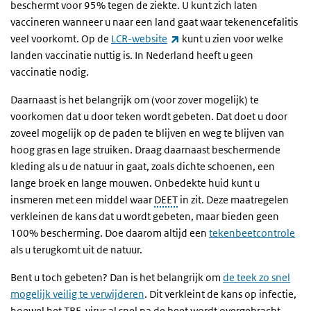
beschermt voor 95% tegen de ziekte. U kunt zich laten
vaccineren wanneer u naar een land gaat waar tekenencefalitis
(externe link)
veel voorkomt. Op de
LCR-website
kunt u zien voor welke
landen vaccinatie nuttig is. In Nederland heeft u geen
vaccinatie nodig.
Daarnaast is het belangrijk om (voor zover mogelijk) te
voorkomen dat u door teken wordt gebeten. Dat doet u door
zoveel mogelijk op de paden te blijven en weg te blijven van
hoog gras en lage struiken. Draag daarnaast beschermende
kleding als u de natuur in gaat, zoals dichte schoenen, een
lange broek en lange mouwen. Onbedekte huid kunt u
insmeren met een middel waar
DEET
in zit. Deze maatregelen
verkleinen de kans dat u wordt gebeten, maar bieden geen
100% bescherming. Doe daarom altijd een
tekenbeetcontrole
als u terugkomt uit de natuur.
Bent u toch gebeten? Dan is het belangrijk om
de teek zo snel
mogelijk veilig te verwijderen
. Dit verkleint de kans op infectie,
hoewel het TBE-virus al snel na de beet wordt overgebracht.