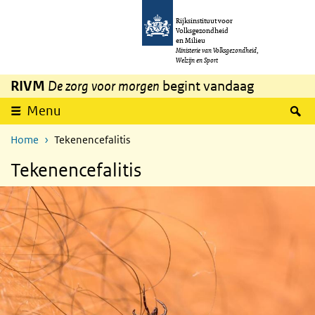
Overslaan en naar de inhoud gaan
Direct naar de hoofdnavigatie
Rijksinstituut voor
Volksgezondheid
en Milieu
Ministerie van Volksgezondheid,
Welzijn en Sport
RIVM
De zorg voor morgen
begint vandaag
Z
Menu
Home
Tekenencefalitis
Tekenencefalitis