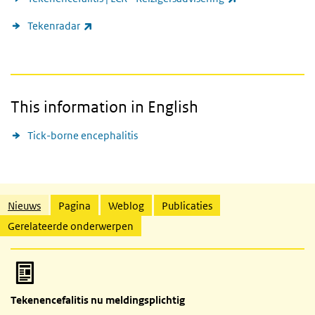
(externe link)
Tekenradar
This information in English
Tick-borne encephalitis
Gerelateerde inhoud
Nieuws
Pagina
Weblog
Publicaties
Gerelateerde onderwerpen
Tekenencefalitis nu meldingsplichtig