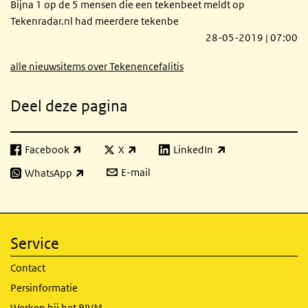
Bijna 1 op de 5 mensen die een tekenbeet meldt op
Tekenradar.nl had meerdere tekenbe
28-05-2019 | 07:00
alle nieuwsitems over Tekenencefalitis
Deel deze pagina
Facebook
X
LinkedIn
(externe link)
(externe link)
(externe link)
E-mail
WhatsApp
(externe link)
Service
Contact
Persinformatie
Werken bij het RIVM