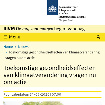
Overslaan en naar de inhoud gaan
Direct naar de hoofdnavigatie
Rijksinstituut voor
Volksgezondheid
en Milieu
Ministerie van Volksgezondheid,
Welzijn en Sport
RIVM
De zorg voor morgen
begint vandaag
Z
Menu
Home
Nieuws
Toekomstige gezondheidseffecten van klimaatverandering
vragen nu om actie
Toekomstige gezondheidseffecten
van klimaatverandering vragen nu
om actie
Publicatiedatum 31-03-2026 | 07:00