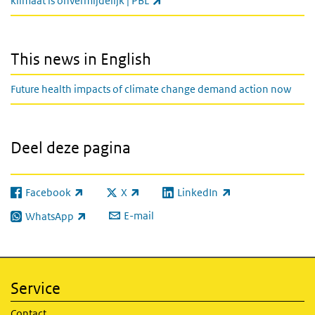
klimaat is onvermijdelijk | PBL
This news in English
Future health impacts of climate change demand action now
Deel deze pagina
Facebook
X
LinkedIn
(externe link)
(externe link)
(externe link)
E-mail
WhatsApp
(externe link)
Service
Contact