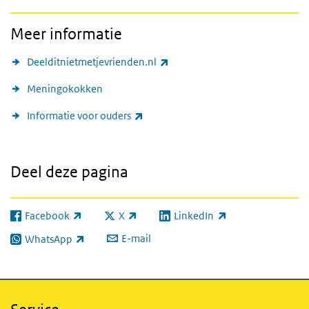
Meer informatie
(externe link)
Deelditnietmetjevrienden.nl
Meningokokken
(externe link)
Informatie voor ouders
Deel deze pagina
Facebook
X
LinkedIn
(externe link)
(externe link)
(externe link)
E-mail
WhatsApp
(externe link)