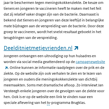
jaar te beschermen tegen meningokokkenziekte. De keuze om
tieners en jongeren te vaccineren heeft te maken met het feit
dat zij relatief vaker drager zijn van de bacterie. Daarnaast is
bekend dat tieners en jongeren van deze leeftijd in belangrijke
mate bijdragen aan de verspreiding van de bacterie. Door deze
groep te vaccineren, wordt het snelst resultaat geboekt in het
terugdringen van de verspreiding.
(externe link
Deelditnietmetjevrienden.nl
Jongeren ontvangen een uitnodiging op hun huisadres en
worden via social media geattendeerd op de
campagnewebsite
(externe link)
. Online kunnen ze informatie raadplegen over de prik en de
ziekte. Op de website zijn ook verhalen te zien en te lezen van
jongeren en ouders die meningokokkenziekte van dichtbij
meemaakten. Soms met dramatische afloop. Zo interviewt Jan
Versteegh enkele jongeren over de gevolgen van de ziekte voor
hen. Ook is er op de website een link te vinden naar een
speciale aflevering van het
tv
-programma Brugklas.