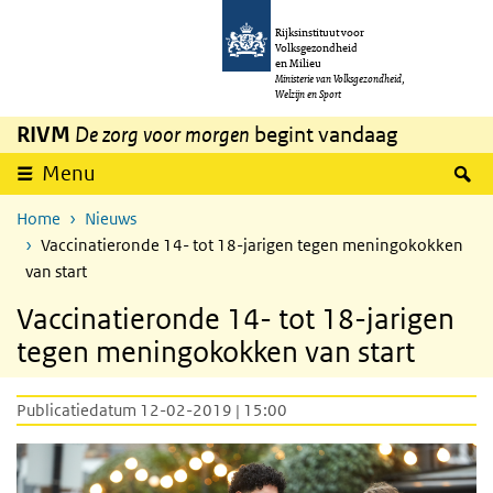
Overslaan en naar de inhoud gaan
Direct naar de hoofdnavigatie
Rijksinstituut voor
Volksgezondheid
en Milieu
Ministerie van Volksgezondheid,
Welzijn en Sport
RIVM
De zorg voor morgen
begint vandaag
Z
Menu
Home
Nieuws
Vaccinatieronde 14- tot 18-jarigen tegen meningokokken
van start
Vaccinatieronde 14- tot 18-jarigen
tegen meningokokken van start
Publicatiedatum 12-02-2019 | 15:00