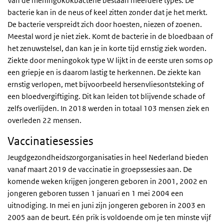
Van de meningokokbacterie bestaan meerdere types. De
bacterie kan in de neus of keel zitten zonder dat je het merkt.
De bacterie verspreidt zich door hoesten, niezen of zoenen.
Meestal word je niet ziek. Komt de bacterie in de bloedbaan of
het zenuwstelsel, dan kan je in korte tijd ernstig ziek worden.
Ziekte door meningokok type W lijkt in de eerste uren soms op
een griepje en is daarom lastig te herkennen. De ziekte kan
ernstig verlopen, met bijvoorbeeld hersenvliesontsteking of
een bloedvergiftiging. Dit kan leiden tot blijvende schade of
zelfs overlijden. In 2018 werden in totaal 103 mensen ziek en
overleden 22 mensen.
Vaccinatiesessies
Jeugdgezondheidszorgorganisaties in heel Nederland bieden
vanaf maart 2019 de vaccinatie in groepssessies aan. De
komende weken krijgen jongeren geboren in 2001, 2002 en
jongeren geboren tussen 1 januari en 1 mei 2004 een
uitnodiging. In mei en juni zijn jongeren geboren in 2003 en
2005 aan de beurt. Eén prik is voldoende om je ten minste vijf