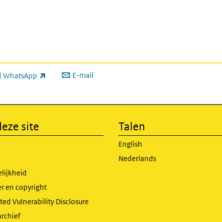
E-mail
WhatsApp
xterne link)
eze site
Talen
English
Nederlands
lijkheid
r en copyright
ed Vulnerability Disclosure
archief