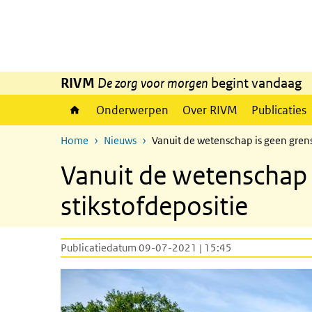
Overslaan en naar de inhoud gaan
Direct naar de hoofdnavigatie
RIVM
De zorg voor morgen
begint vandaag
Onderwerpen
Over RIVM
Publicaties
Home
Nieuws
Vanuit de wetenschap is geen grens
Vanuit de wetenschap 
stikstofdepositie
Publicatiedatum 09-07-2021 | 15:45