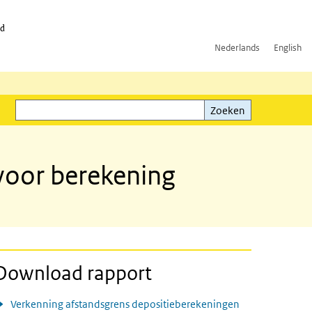
id
Nederlands
English
Zoeken
ink)
Zoeken
 voor berekening
Download rapport
Verkenning afstandsgrens depositieberekeningen