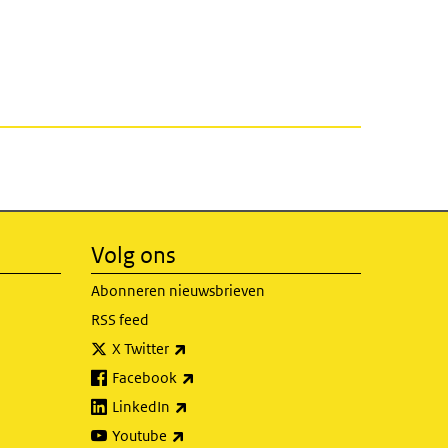
Volg ons
Abonneren nieuwsbrieven
RSS feed
(externe link)
X Twitter
(externe link)
Facebook
(externe link)
LinkedIn
(externe link)
Youtube