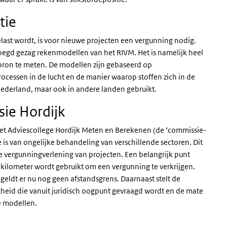
tie
last wordt, is voor nieuwe projecten een vergunning nodig.
oegd gezag rekenmodellen van het RIVM. Het is namelijk heel
 bron te meten. De modellen zijn gebaseerd op
cessen in de lucht en de manier waarop stoffen zich in de
Nederland, maar ook in andere landen gebruikt.
ie Hordijk
et Adviescollege Hordijk Meten en Berekenen (de ‘commissie-
ke is van ongelijke behandeling van verschillende sectoren. Dit
de vergunningverlening van projecten. Een belangrijk punt
 kilometer wordt gebruikt om een vergunning te verkrijgen.
geldt er nu nog geen afstandsgrens. Daarnaast stelt de
heid die vanuit juridisch oogpunt gevraagd wordt en de mate
e modellen.