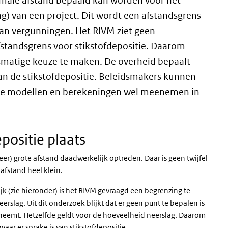
male afstand bepaald kan worden voor het
ag) van een project. Dit wordt een afstandsgrens
van vergunningen. Het RIVM ziet geen
standsgrens voor stikstofdepositie. Daarom
smatige keuze te maken. De overheid bepaalt
an de stikstofdepositie. Beleidsmakers kunnen
 de modellen en berekeningen wel meenemen in
positie plaats
er) grote afstand daadwerkelijk optreden. Daar is geen twijfel
afstand heel klein.
k (zie hieronder) is het RIVM gevraagd een begrenzing te
rslag. Uit dit onderzoek blijkt dat er geen punt te bepalen is
fneemt. Hetzelfde geldt voor de hoeveelheid neerslag. Daarom
aar er sprake is van stikstofdepositie.