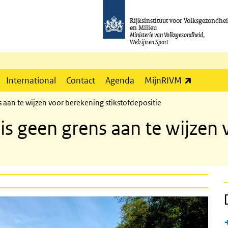
Rijksinstituut voor Volksgezondhe
en Milieu
Ministerie van Volksgezondheid,
Welzijn en Sport
(externe l
International
Contact
Agenda
MijnRIVM
 aan te wijzen voor berekening stikstofdepositie
is geen grens aan te wijzen