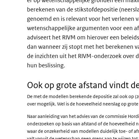
er op wetenschappelijke gronden een maxi
berekenen van de stikstofdepositie (neersl
genoemd en is relevant voor het verlenen 
wetenschappelijke argumenten voor een af
adviseert het RIVM om hierover een beleid
dan wanneer zij stopt met het berekenen v
de inzichten uit het RIVM-onderzoek over
hun beslissing.
Ook op grote afstand vindt de
De met de modellen berekende depositie zal ook op (ze
over mogelijk. Wel is de hoeveelheid neerslag op grote 
Naar aanleiding van het advies van de commissie Hordij
onderzoeken op basis van afstand of de hoeveelheid nee
waar de onzekerheid van modellen duidelijk toe- of a
valt vanuit de wetenschap geen grens aan te wijzen tot w