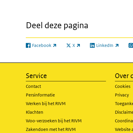
Deel deze pagina
Facebook
X
LinkedIn
(externe link)
(externe link)
(externe link)
(e
Service
Over d
Contact
Cookies
Persinformatie
Privacy
Werken bij het RIVM
Toeganke
Klachten
Disclaime
Woo-verzoeken bij het RIVM
Coordinat
Zakendoen met het RIVM
Website 