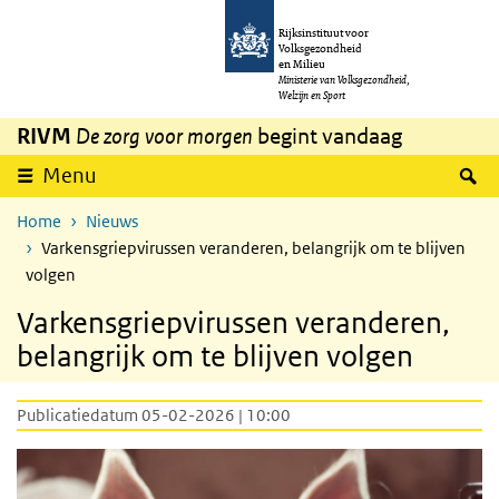
Overslaan en naar de inhoud gaan
Direct naar de hoofdnavigatie
Rijksinstituut voor
Volksgezondheid
en Milieu
Ministerie van Volksgezondheid,
Welzijn en Sport
RIVM
De zorg voor morgen
begint vandaag
Z
Menu
Home
Nieuws
Varkensgriepvirussen veranderen, belangrijk om te blijven
volgen
Varkensgriepvirussen veranderen,
belangrijk om te blijven volgen
Publicatiedatum 05-02-2026 | 10:00