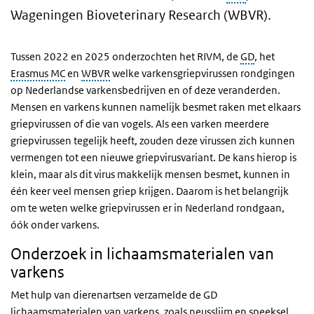
Wageningen Bioveterinary Research (WBVR).
Tussen 2022 en 2025 onderzochten het RIVM, de
GD
, het
Erasmus MC
en
WBVR
welke varkensgriepvirussen rondgingen
op Nederlandse varkensbedrijven en of deze veranderden.
Mensen en varkens kunnen namelijk besmet raken met elkaars
griepvirussen of die van vogels. Als een varken meerdere
griepvirussen tegelijk heeft, zouden deze virussen zich kunnen
vermengen tot een nieuwe griepvirusvariant. De kans hierop is
klein, maar als dit virus makkelijk mensen besmet, kunnen in
één keer veel mensen griep krijgen. Daarom is het belangrijk
om te weten welke griepvirussen er in Nederland rondgaan,
óók onder varkens.
Onderzoek in lichaamsmaterialen van
varkens
Met hulp van dierenartsen verzamelde de GD
lichaamsmaterialen van varkens, zoals neusslijm en speeksel.