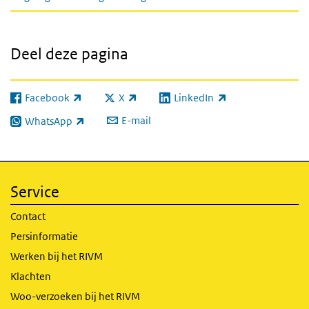
Deel deze pagina
Facebook
X
LinkedIn
(externe link)
(externe link)
(externe link)
E-mail
WhatsApp
(externe link)
Service
Contact
Persinformatie
Werken bij het RIVM
Klachten
Woo-verzoeken bij het RIVM