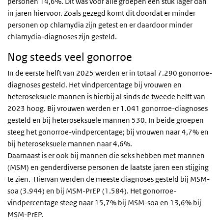
personen 14,6%. Dit was voor alle groepen een stuk lager dan
in jaren hiervoor. Zoals gezegd komt dit doordat er minder
personen op chlamydia zijn getest en er daardoor minder
chlamydia-diagnoses zijn gesteld.
Nog steeds veel gonorroe
In de eerste helft van 2025 werden er in totaal 7.290 gonorroe-
diagnoses gesteld. Het vindpercentage bij vrouwen en
heteroseksuele mannen is hierbij al sinds de tweede helft van
2023 hoog. Bij vrouwen werden er 1.041 gonorroe-diagnoses
gesteld en bij heteroseksuele mannen 530. In beide groepen
steeg het gonorroe-vindpercentage; bij vrouwen naar 4,7% en
bij heteroseksuele mannen naar 4,6%.
Daarnaast is er ook bij mannen die seks hebben met mannen
(MSM) en genderdiverse personen de laatste jaren een stijging
te zien. Hiervan werden de meeste diagnoses gesteld bij MSM-
soa (3.944) en bij MSM-PrEP (1.584). Het gonorroe-
vindpercentage steeg naar 15,7% bij MSM-soa en 13,6% bij
MSM-PrEP.