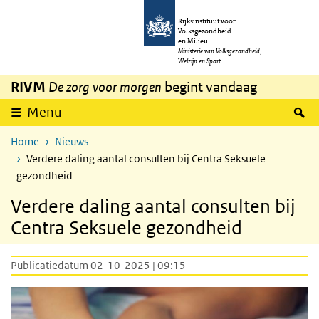
Overslaan en naar de inhoud gaan
Direct naar de hoofdnavigatie
Rijksinstituut voor
Volksgezondheid
en Milieu
Ministerie van Volksgezondheid,
Welzijn en Sport
RIVM
De zorg voor morgen
begint vandaag
Z
Menu
Home
Nieuws
Verdere daling aantal consulten bij Centra Seksuele
gezondheid
Verdere daling aantal consulten bij
Centra Seksuele gezondheid
Publicatiedatum 02-10-2025 | 09:15