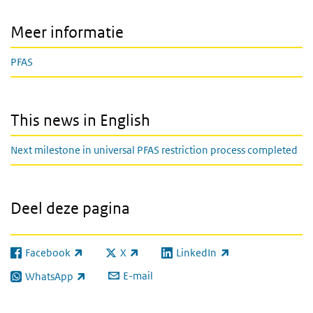
Meer informatie
PFAS
This news in English
Next milestone in universal PFAS restriction process completed
Deel deze pagina
Facebook
X
LinkedIn
(externe link)
(externe link)
(externe link)
E-mail
WhatsApp
(externe link)