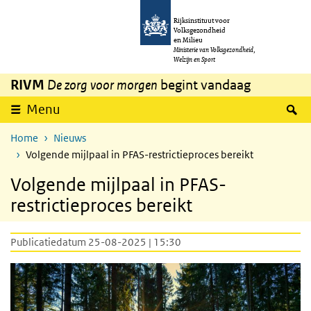
Overslaan en naar de inhoud gaan
Direct naar de hoofdnavigatie
Rijksinstituut voor
Volksgezondheid
en Milieu
Ministerie van Volksgezondheid,
Welzijn en Sport
RIVM
De zorg voor morgen
begint vandaag
Z
Menu
Home
Nieuws
Volgende mijlpaal in PFAS-restrictieproces bereikt
Volgende mijlpaal in PFAS-
restrictieproces bereikt
Publicatiedatum 25-08-2025 | 15:30