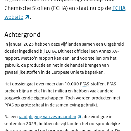
Chemische Stoffen (ECHA) en staat nu op de
ECHA
(externe link)
website
.
Achtergrond
In januari 2023 hebben deze vijf landen samen een uitgebreid
dossier ingediend bij
ECHA
. Dit heet officieel een Annex XV-
rapport. Met zo’n rapport kan een land voorstellen om het
gebruik, de productie en het in de handel brengen van
gevaarlijke stoffen in de Europese Unie te beperken.
Het dossier gaat over meer dan 10.000
PFAS
-stoffen. PFAS
breken bijna niet af in het milieu en hebben vaak andere
zorgwekkende eigenschappen. Toch worden producten met
PFAS op grote schaal in de samenleving gebruikt.
(externe link)
Na een
raadpleging van zes maanden
, die eindigde in
september 2023, hebben de vijf landen het oorspronkelijke
dossier aangepast op basis van de ontvangen informatie. De