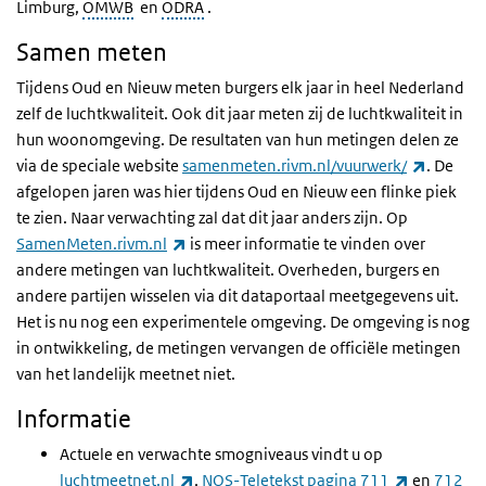
Limburg,
OMWB
en
ODRA
.
Samen meten
Tijdens Oud en Nieuw meten burgers elk jaar in heel Nederland
zelf de luchtkwaliteit. Ook dit jaar meten zij de luchtkwaliteit in
hun woonomgeving. De resultaten van hun metingen delen ze
(externe
via de speciale website
samenmeten.rivm.nl/vuurwerk/
.
De
afgelopen jaren was hier tijdens Oud en Nieuw een flinke piek
te zien. Naar verwachting zal dat dit jaar anders zijn. Op
(externe link)
SamenMeten.rivm.nl
is meer informatie te vinden over
andere metingen van luchtkwaliteit. Overheden, burgers en
andere partijen wisselen via dit dataportaal meetgegevens uit.
Het is nu nog een experimentele omgeving. De omgeving is nog
in ontwikkeling,
de metingen vervangen de officiële metingen
van het landelijk meetnet niet.
Informatie
Actuele en verwachte smogniveaus vindt u op
(externe link)
(externe li
luchtmeetnet.nl
,
NOS-Teletekst pagina 711
en
712