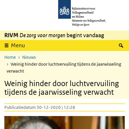
Overslaan en naar de inhoud gaan
Direct naar de hoofdnavigatie
Rijksinstituut voor
Volksgezondheid
en Milieu
Ministerie van Volksgezondheid,
Welzijn en Sport
RIVM
De zorg voor morgen
begint vandaag
Z
Menu
Home
Nieuws
Weinig hinder door luchtvervuiling tijdens de jaarwisseling
verwacht
Weinig hinder door luchtvervuiling
tijdens de jaarwisseling verwacht
Publicatiedatum 30-12-2020 | 12:28