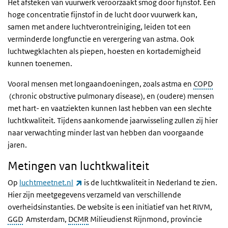
Het afsteken van vuurwerk veroorzaakt smog door fijnstof. Een
hoge concentratie fijnstof in de lucht door vuurwerk kan,
samen met andere luchtverontreiniging, leiden tot een
verminderde longfunctie en verergering van astma. Ook
luchtwegklachten als piepen, hoesten en kortademigheid
kunnen toenemen.
Vooral mensen met longaandoeningen, zoals astma en
COPD
(chronic obstructive pulmonary disease), en (oudere) mensen
met hart- en vaatziekten kunnen last hebben van een slechte
luchtkwaliteit. Tijdens aankomende jaarwisseling zullen zij hier
naar verwachting minder last van hebben dan voorgaande
jaren.
Metingen van luchtkwaliteit
(externe link)
Op
luchtmeetnet.nl
is de luchtkwaliteit in Nederland te zien.
Hier zijn meetgegevens verzameld van verschillende
overheidsinstanties. De website is een initiatief van het RIVM,
GGD
Amsterdam,
DCMR
Milieudienst Rijnmond, provincie