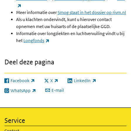
(externe link)
Meer informatie over
Smog staat in het dossier op rivm.nl
Als u klachten ondervindt, kunt u hierover contact
opnemen met uw huisarts of de plaatselijke GGD.
Informatie over longziekten en luchtvervuiling vindt u bij
(externe link)
het
Longfonds
Deel deze pagina
Facebook
X
LinkedIn
(externe link)
(externe link)
(externe link)
E-mail
WhatsApp
(externe link)
Service
Contact