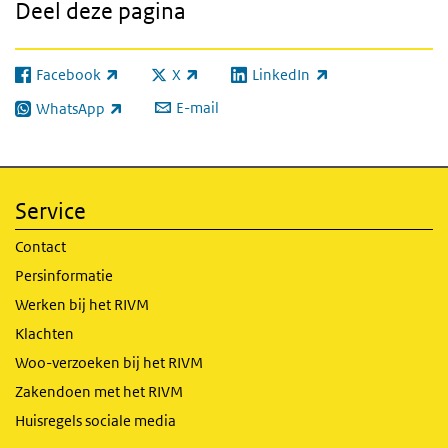
Deel deze pagina
Facebook
X
LinkedIn
(externe link)
(externe link)
(externe link)
E-mail
WhatsApp
(externe link)
Service
Contact
Persinformatie
Werken bij het RIVM
Klachten
Woo-verzoeken bij het RIVM
Zakendoen met het RIVM
Huisregels sociale media